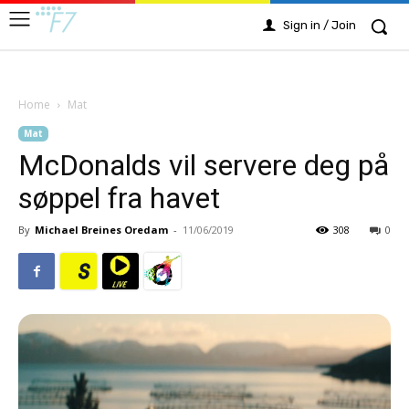
Sign in / Join
Home
Mat
Mat
McDonalds vil servere deg på
søppel fra havet
By
Michael Breines Oredam
-
11/06/2019
308
0