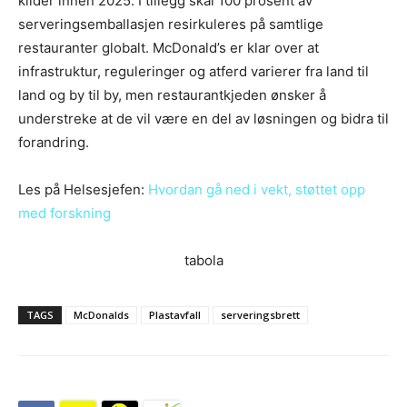
kilder innen 2025. I tillegg skal 100 prosent av
serveringsemballasjen resirkuleres på samtlige
restauranter globalt. McDonald’s er klar over at
infrastruktur, reguleringer og atferd varierer fra land til
land og by til by, men restaurantkjeden ønsker å
understreke at de vil være en del av løsningen og bidra til
forandring.
Les på Helsesjefen:
Hvordan gå ned i vekt, støttet opp
med forskning
tabola
TAGS
McDonalds
Plastavfall
serveringsbrett