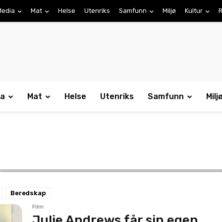
Media
Mat
Helse
Utenriks
Samfunn
Miljø
Kultur
R
ia
Mat
Helse
Utenriks
Samfunn
Milj
Beredskap
Film
Julie Andrews får sin egen