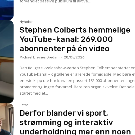
forvandlet passive publikum til aktive...
Nyheter
Stephen Colberts hemmelige
YouTube-kanal: 269.000
abonnenter på én video
Michael Breines Oredam
-
28/05/2026
Den tidligere kveldsshow-verten Stephen Colbert har startet e
YouTube-kanal – og tallene er allerede formidable. Med bare e
eneste klipp ute har kanalen passert 185.000 abonnenter. Ing
promotering. Ingen forvarsel. Bare ren organisk vekst. Det hele
startet med et...
Fotball
Derfor blander vi sport,
strømming og interaktiv
underholdning mer enn noen