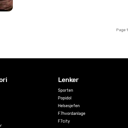
Page 1
ori
Lenker
Sporten
Popidol
Helsesjefen
F7hvordanlage
F7city
v