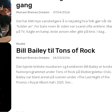
gang
Michael Breines Oredam
-
07/04/2026
Det har blitt mye vanskeligere å si nøyaktig hva folk gjør når de
“kobler av”. For bare noen år siden var svaret ofte enklere. Ma
på TV, fulgte en kamp, leste avisen eller gikk på kino. I dag...
Musikk
Bill Bailey til Tons of Rock
Michael Breines Oredam
-
24/03/2026
Den kjente britiske musikeren og komikeren Bill Bailey er booket
humorprogrammet under Tons of Rock på Ekebergsletta i Oslo.
Bailey var blant annet på scenen under «The Last Night of the
Proms» i Royal Albert Hall i 2025. Der...