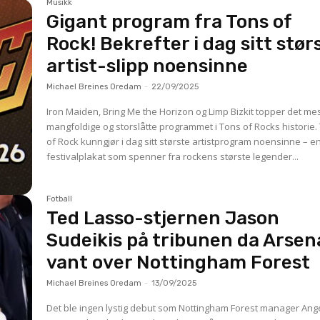
Musikk
Gigant program fra Tons of
Rock! Bekrefter i dag sitt stør
artist-slipp noensinne
Michael Breines Oredam
-
22/09/2025
Iron Maiden, Bring Me the Horizon og Limp Bizkit topper det me
mangfoldige og storslåtte programmet i Tons of Rocks historie. Tons
of Rock kunngjør i dag sitt største artistprogram noensinne – e
festivalplakat som spenner fra rockens største legender...
Fotball
Ted Lasso-stjernen Jason
Sudeikis på tribunen da Arsen
vant over Nottingham Forest
Michael Breines Oredam
-
13/09/2025
Det ble ingen lystig debut som Nottingham Forest manager Ang