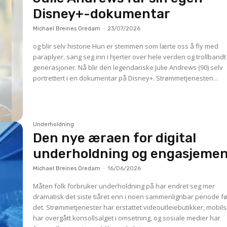
Disney+-dokumentar
Michael Breines Oredam
-
23/07/2026
og blir selv historie Hun er stemmen som lærte oss å fly med
paraplyer, sang seg inn i hjerter over hele verden og trollbandt
generasjoner. Nå blir den legendariske Julie Andrews (90) selv
portrettert i en dokumentar på Disney+. Strømmetjenesten...
Underholdning
Den nye æraen for digital
underholdning og engasjeme
Michael Breines Oredam
-
16/06/2026
Måten folk forbruker underholdning på har endret seg mer
dramatisk det siste tiåret enn i noen sammenlignbar periode f
det. Strømmetjenester har erstattet videoutleiebutikker, mobilsp
har overgått konsollsalget i omsetning, og sosiale medier har