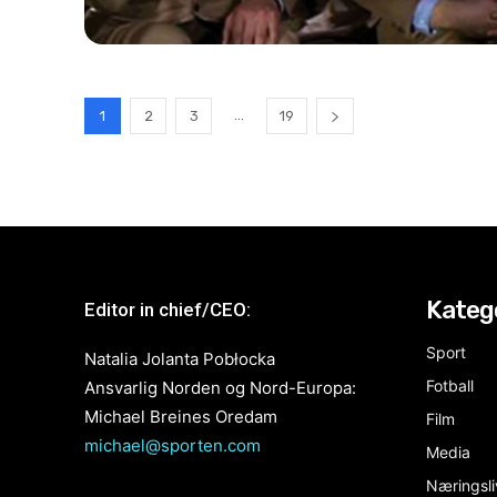
...
1
2
3
19
Kateg
Editor in chief/CEO:
Sport
Natalia Jolanta Pobłocka
Fotball
Ansvarlig Norden og Nord-Europa:
Michael Breines Oredam
Film
michael@sporten.com
Media
Næringsli