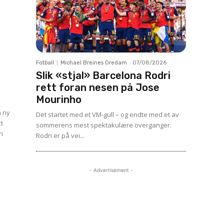
Fotball
Michael Breines Oredam
-
07/08/2026
Slik «stjal» Barcelona Rodri
rett foran nesen på Jose
Mourinho
n ny
Det startet med et VM-gull – og endte med et av
tt
sommerens mest spektakulære overganger.
en
Rodri er på vei...
- Advertisement -