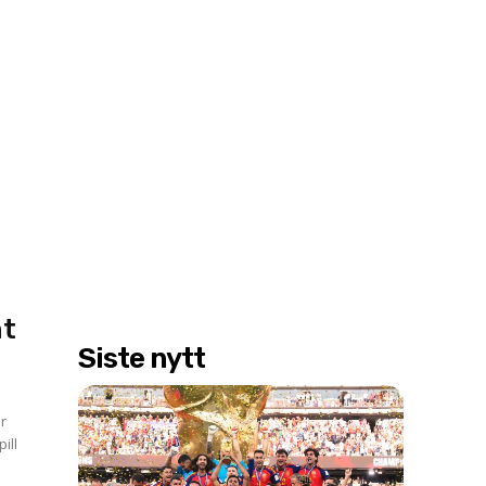
nt
Siste nytt
ør
ill