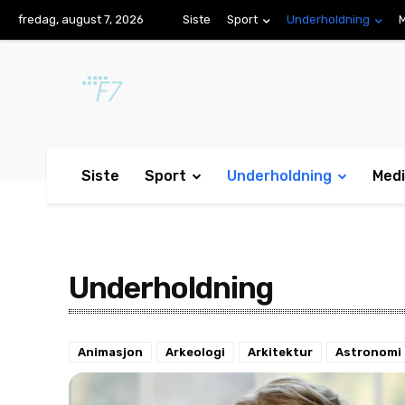
fredag, august 7, 2026
Siste
Sport
Underholdning
Siste
Sport
Underholdning
Med
Underholdning
Animasjon
Arkeologi
Arkitektur
Astronomi