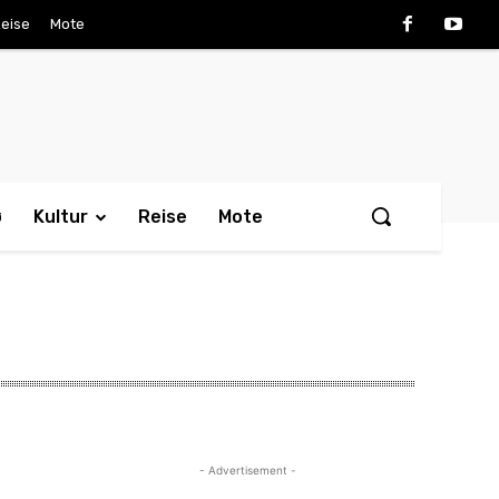
eise
Mote
ø
Kultur
Reise
Mote
- Advertisement -