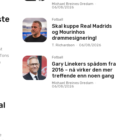
Michael Breines Oredam
-
06/08/2026
ste
Fotball
Skal kuppe Real Madrids
og Mourinhos
drømmesignering!
T. Richardson
-
06/08/2026
st
Fotball
n
Gary Linekers spådom fra
2016 – nå virker den mer
treffende enn noen gang
Michael Breines Oredam
-
06/08/2026
al
e