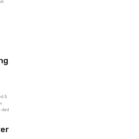
al.
ing
ed å
av
e død
rer