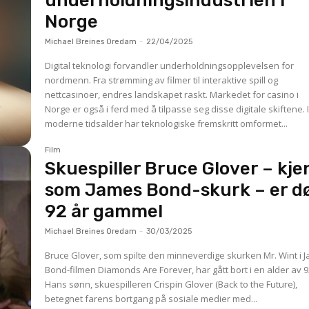
underholdningsindustrien i
Norge
Michael Breines Oredam
-
22/04/2025
Digital teknologi forvandler underholdningsopplevelsen for
nordmenn. Fra strømming av filmer til interaktive spill og
nettcasinoer, endres landskapet raskt. Markedet for casino i
Norge er også i ferd med å tilpasse seg disse digitale skiftene. I den
moderne tidsalder har teknologiske fremskritt omformet...
Film
Skuespiller Bruce Glover – kje
som James Bond-skurk – er d
92 år gammel
Michael Breines Oredam
-
30/03/2025
Bruce Glover, som spilte den minneverdige skurken Mr. Wint i 
Bond-filmen Diamonds Are Forever, har gått bort i en alder av 9
Hans sønn, skuespilleren Crispin Glover (Back to the Future),
betegnet farens bortgang på sosiale medier med...