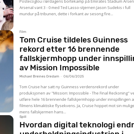
Postecoglou i lørdagens bortekamp på Emirates Stadium Arsen
Arsenal vant 3 - 0 med Ted Lasso-stjernen Jason Sudekis i full
mundur på tribunen, dette i forkant av sesong fire...
Film
Tom Cruise tildeles Guinness
rekord etter 16 brennende
fallskjermhopp under innspill
av Mission Impossible
Michael Breines Oredam
-
06/06/2025
Tom Cruise har satt ny Guinness verdensrekord under
produksjonen av "Mission: Impossible - The Final Reckoning" v
utføre hele 16 brennende fallskjermhopp under innspillingen 
filmens klimaktiske flysekvens. Ja, Cruise hoppet mot sin mulig
mens fallskjermen hans...
Spill
Hvordan digital teknologi end