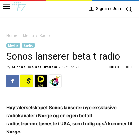
Sign in / Join
Home
Media
Radio
Media
Radio
Sonos lanserer betalt radio
By
Michael Breines Oredam
-
12/11/2020
60
0
Høytalerselskapet Sonos lanserer nye eksklusive
radiokanaler i Norge og en egen betalt
radiostrømmetjeneste i USA, som trolig også kommer til
Norge.