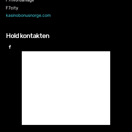
F7hvordanlage
F7city
kasinobonusnorge.com
Hold kontakten