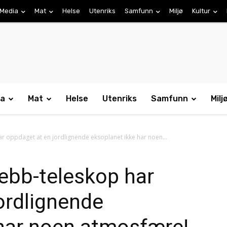
Media
Mat
Helse
Utenriks
Samfunn
Miljø
Kultur
ia
Mat
Helse
Utenriks
Samfunn
Milj
 oppdaget at en jordlignende eksoplanet ikke har noen...
bb-teleskop har
ordlignende