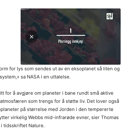
orm for lys som sendes ut av en eksoplanet så liten og
lsystem,» sa NASA i en uttalelse.
itt for å avgjøre om planeter i bane rundt små aktive
tmosfæren som trengs for å støtte liv. Det lover også
soplaneter på størrelse med Jorden i den tempererte
tter virkelig Webbs mid-infrarøde evner, sier Thomas
 tidsskriftet Nature.