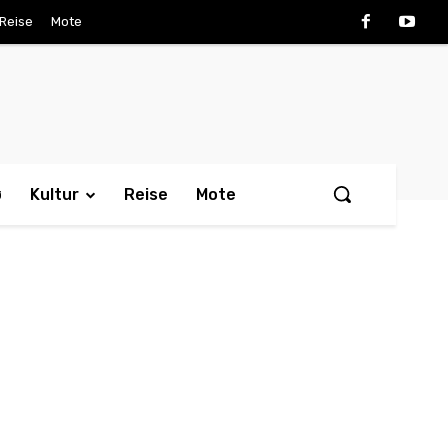
Reise
Mote
ø
Kultur
Reise
Mote