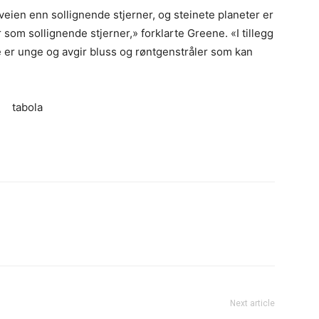
eveien enn sollignende stjerner, og steinete planeter er
 som sollignende stjerner,» forklarte Greene. «I tillegg
de er unge og avgir bluss og røntgenstråler som kan
tabola
Next article