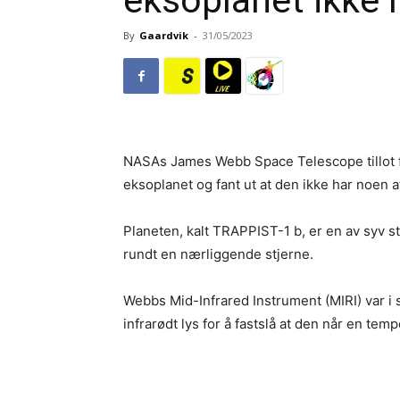
eksoplanet ikke
By
Gaardvik
-
31/05/2023
NASAs James Webb Space Telescope tillot f
eksoplanet og fant ut at den ikke har noen 
Planeten, kalt TRAPPIST-1 b, er en av syv s
rundt en nærliggende stjerne.
Webbs Mid-Infrared Instrument (MIRI) var i s
infrarødt lys for å fastslå at den når en tem