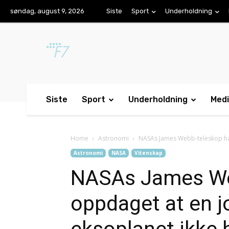
søndag, august 9, 2026
Siste
Sport
Underholdning
Siste
Sport
Underholdning
Med
Home
Astronomi
NASAs James Webb-teleskop har
Astronomi
NASA
Vitenskap
NASAs James We
oppdaget at en j