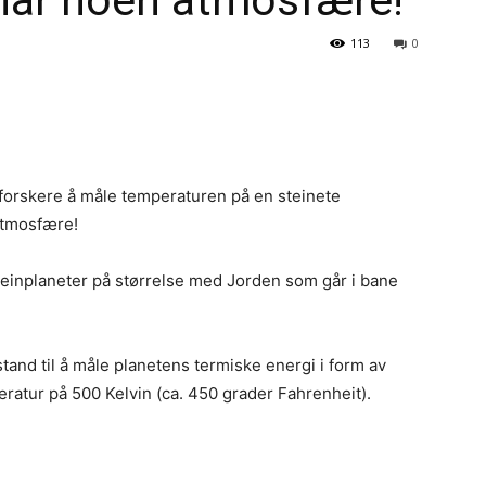
 har noen atmosfære!
113
0
orskere å måle temperaturen på en steinete
atmosfære!
teinplaneter på størrelse med Jorden som går i bane
tand til å måle planetens termiske energi i form av
peratur på 500 Kelvin (ca. 450 grader Fahrenheit).