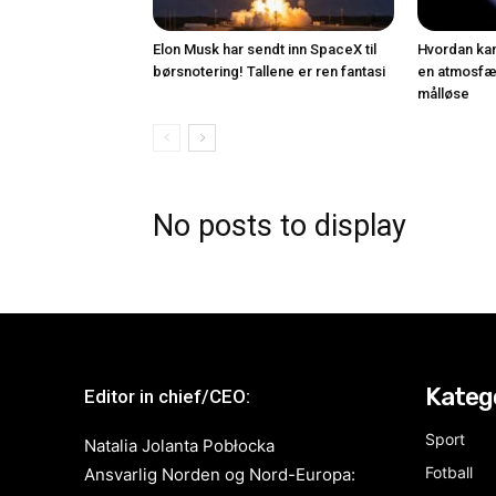
Elon Musk har sendt inn SpaceX til
Hvordan kan
børsnotering! Tallene er ren fantasi
en atmosfæ
målløse
No posts to display
Kateg
Editor in chief/CEO:
Sport
Natalia Jolanta Pobłocka
Fotball
Ansvarlig Norden og Nord-Europa: