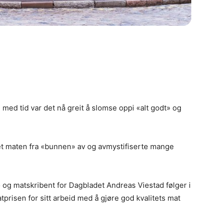
med tid var det nå greit å slomse oppi «alt godt» og
et maten fra «bunnen» av og avmystifiserte mange
 og matskribent for Dagbladet Andreas Viestad følger i
tprisen for sitt arbeid med å gjøre god kvalitets mat