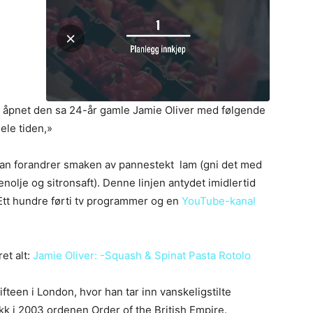
, åpnet den sa 24-år gamle Jamie Oliver med følgende
ele tiden,»
an forandrer smaken av pannestekt lam (gni det med
venolje og sitronsaft). Denne linjen antydet imidlertid
tt hundre førti tv programmer og en
YouTube-kanal
et alt:
Jamie Oliver: -Squash & Spinat Pasta Rotolo
fteen i London, hvor han tar inn vanskeligstilte
kk i 2003 ordenen Order of the British Empire.