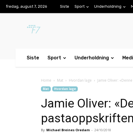
fredag, august 7, 2026
Siste
Sport
Underholdning
Siste
Sport
Underholdning
Med
Home
Mat
Hvordan lage
Jamie Oliver: «Denne 
Mat
Hvordan lage
Jamie Oliver: «D
pastaoppskriften 
By
Michael Breines Oredam
-
24/10/2018