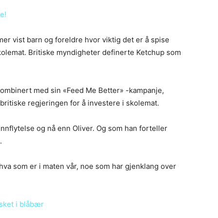
e!
r vist barn og foreldre hvor viktig det er å spise
kolemat. Britiske myndigheter definerte Ketchup som
kombinert med sin «Feed Me Better» -kampanje,
 britiske regjeringen for å investere i skolemat.
innflytelse og nå enn Oliver. Og som han forteller
.
e hva som er i maten vår, noe som har gjenklang over
sket i blåbær