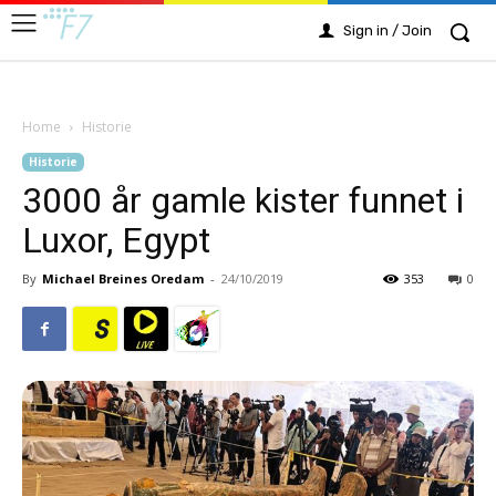
Sign in / Join
Home
Historie
Historie
3000 år gamle kister funnet i
Luxor, Egypt
By
Michael Breines Oredam
-
24/10/2019
353
0