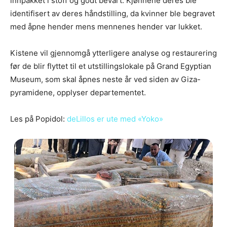
innpakket i stoff og godt bevart. Kjønnene deres ble
identifisert av deres håndstilling, da kvinner ble begravet
med åpne hender mens mennenes hender var lukket.
Kistene vil gjennomgå ytterligere analyse og restaurering
før de blir flyttet til et utstillingslokale på Grand Egyptian
Museum, som skal åpnes neste år ved siden av Giza-
pyramidene, opplyser departementet.
Les på Popidol:
deLillos er ute med «Yoko»