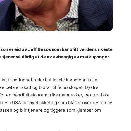
n er eid av Jeff Bezos som har blitt verdens rikeste
tjener så dårlig at de av avhengig av matkuponger
lst i samfunnet radert ut lokale kjøpmenn i alle
 betaler skatt og bidrar til fellesskapet. Dystre
 for en håndfull ekstremt rike mennesker, det tror ikke
føres i USA for øyeblikket og som blåser over resten av
klassen og blir tjenere og tiggere som kjemper om