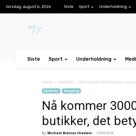
torsdag, august 6, 2026
Siste
Sport
Underholdning
Siste
Sport
Underholdning
Med
Home
Samfunn
Nå kommer 3000 Amazon «Go» but
Samfunn
Shopping
Nå kommer 300
butikker, det be
By
Michael Breines Oredam
-
23/09/2018