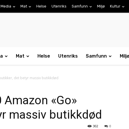
Media
Mat
Helse
Utenriks
Samfunn
Miljø
Kultur
ia
Mat
Helse
Utenriks
Samfunn
Milj
ikker, det betyr massiv butikkdød
0 Amazon «Go»
tyr massiv butikkdød
302
0