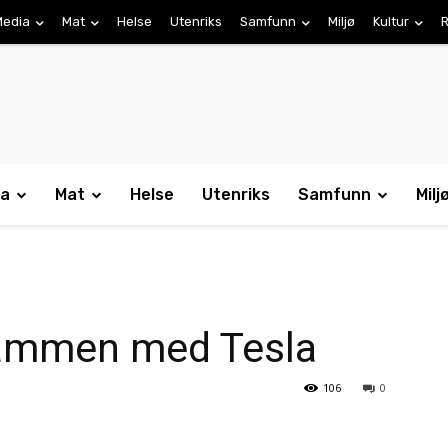
Media
Mat
Helse
Utenriks
Samfunn
Miljø
Kultur
R
ia
Mat
Helse
Utenriks
Samfunn
Milj
sammen med Tesla
106
0