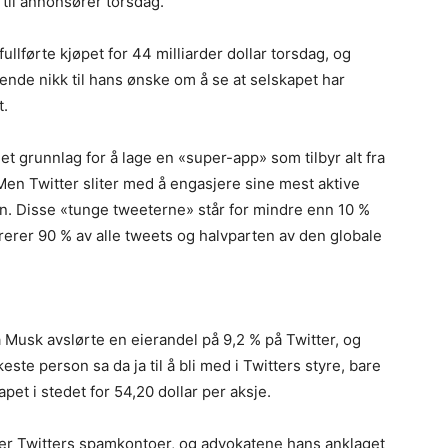
til annonsører torsdag.
 fullførte kjøpet for 44 milliarder dollar torsdag, og
latende nikk til hans ønske om å se at selskapet har
t.
et grunnlag for å lage en «super-app» som tilbyr alt fra
Men Twitter sliter med å engasjere sine mest aktive
n. Disse «tunge tweeterne» står for mindre enn 10 %
erer 90 % av alle tweets og halvparten av den globale
a Musk avslørte en eierandel på 9,2 % på Twitter, og
ste person sa da ja til å bli med i Twitters styre, bare
kapet i stedet for 54,20 dollar per aksje.
over Twitters spamkontoer, og advokatene hans anklaget