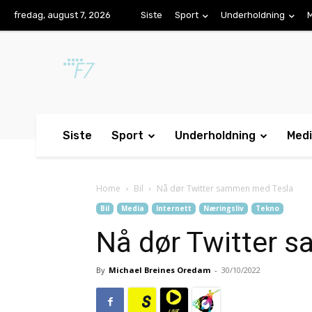
fredag, august 7, 2026
Siste
Sport
Underholdning
Siste
Sport
Underholdning
Med
Home
Bil
Nå dør Twitter sammen med Tesla
Bil
Media
Internett
Næringsliv
Tekno
Nå dør Twitter 
By
Michael Breines Oredam
-
30/10/2022