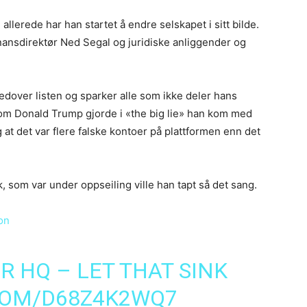
 allerede har han startet å endre selskapet i sitt bilde.
nansdirektør Ned Segal og juridiske anliggender og
nedover listen og sparker alle som ikke deler hans
m Donald Trump gjorde i «the big lie» han kom med
g at det var flere falske kontoer på plattformen enn det
ak, som var under oppseiling ville han tapt så det sang.
on
R HQ – LET THAT SINK
COM/D68Z4K2WQ7