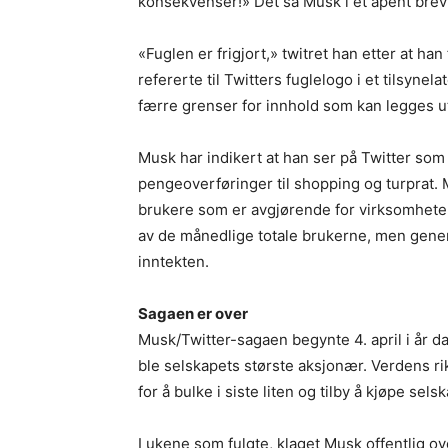
konsekvenser!» Det sa Musk i et åpent brev 
«Fuglen er frigjort,» twitret han etter at han
refererte til Twitters fuglelogo i et tilsyne
færre grenser for innhold som kan legges u
Musk har indikert at han ser på Twitter som 
pengeoverføringer til shopping og turprat. 
brukere som er avgjørende for virksomhete
av de månedlige totale brukerne, men gener
inntekten.
Sagaen er over
Musk/Twitter-sagaen begynte 4. april i år d
ble selskapets største aksjonær. Verdens rike
for å bulke i siste liten og tilby å kjøpe sels
I ukene som fulgte, klaget Musk offentlig 