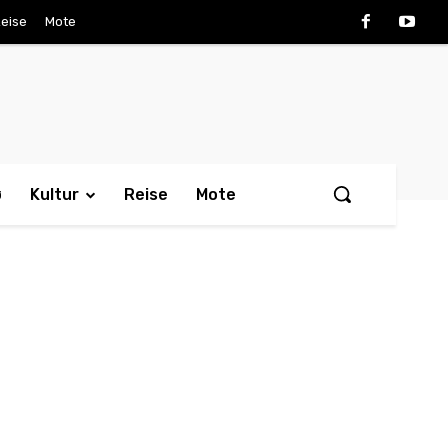
eise
Mote
ø
Kultur
Reise
Mote