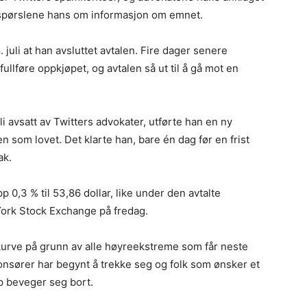
respørslene hans om informasjon om emnet.
. juli at han avsluttet avtalen. Fire dager senere
fullføre oppkjøpet, og avtalen så ut til å gå mot en
li avsatt av Twitters advokater, utførte han en ny
n som lovet. Det klarte han, bare én dag før en frist
ak.
 0,3 % til 53,86 dollar, like under den avtalte
York Stock Exchange på fredag.
kurve på grunn av alle høyreekstreme som får neste
nnonsører har begynt å trekke seg og folk som ønsker et
ap beveger seg bort.