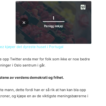
z kjøper det dyreste huset i Portugal
ne opp Twitter enda mer for folk som ikke er noe bedre
inger i Oslo sentrum i går.
estene av verdens demokrati og frihet.
te mann, dette fordi han er så rik at han kan bla opp
 kroner, og kjøpe en av de viktigste meningsbærerne i