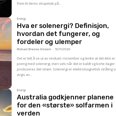
frem til deres strupetak på...
Energi
Hva er solenergi? Definisjon,
hvordan det fungerer, og
fordeler og ulemper
Michael Breines Oredam
-
15/11/2025
Det er lett å se ut av vinduet i november og tenke at det ikke e
poeng med solenergi, men selv når det er kaldt og korte dager
produseres det strøm. Solenergi er elektromagnetisk stråling som
avgis av...
Energi
Australia godkjenner planene
for den «største» solfarmen i
verden