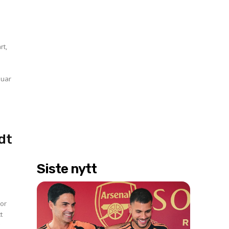
nuar
dt
Siste nytt
vor
t
g