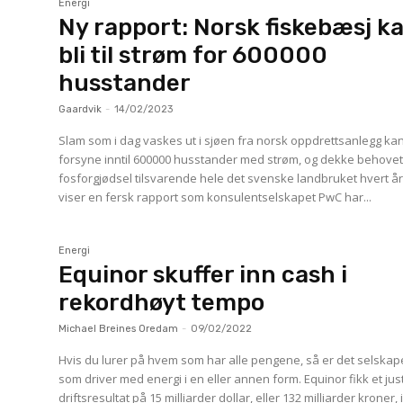
Energi
Ny rapport: Norsk fiskebæsj k
bli til strøm for 600000
husstander
Gaardvik
-
14/02/2023
Slam som i dag vaskes ut i sjøen fra norsk oppdrettsanlegg ka
forsyne inntil 600000 husstander med strøm, og dekke behovet
fosforgjødsel tilsvarende hele det svenske landbruket hvert år
viser en fersk rapport som konsulentselskapet PwC har...
Energi
Equinor skuffer inn cash i
rekordhøyt tempo
Michael Breines Oredam
-
09/02/2022
Hvis du lurer på hvem som har alle pengene, så er det selskap
som driver med energi i en eller annen form. Equinor fikk et justert
driftsresultat på 15 milliarder dollar, eller 132 milliarder kroner, 