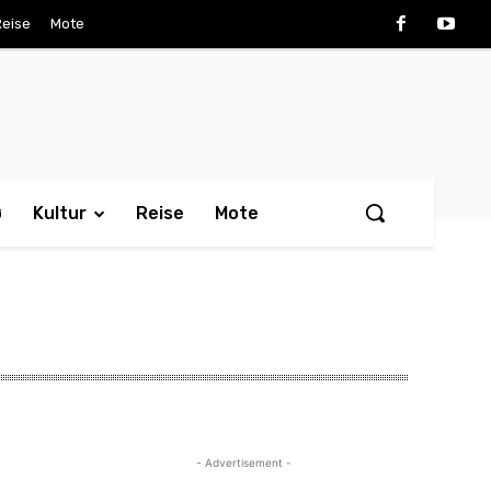
Reise
Mote
ø
Kultur
Reise
Mote
- Advertisement -