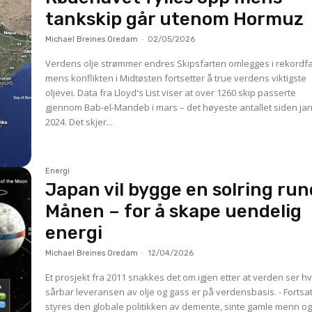
tankskip går utenom Hormuz
Michael Breines Oredam
-
02/05/2026
Verdens olje strømmer endres Skipsfarten omlegges i rekordfart,
mens konflikten i Midtøsten fortsetter å true verdens viktigste
oljevei. Data fra Lloyd's List viser at over 1260 skip passerte
gjennom Bab-el-Mandeb i mars – det høyeste antallet siden ja
2024. Det skjer...
Energi
Japan vil bygge en solring run
Månen – for å skape uendelig
energi
Michael Breines Oredam
-
12/04/2026
Et prosjekt fra 2011 snakkes det om igjen etter at verden ser h
sårbar leveransen av olje og gass er på verdensbasis. - Fortsat
styres den globale politikken av demente, sinte gamle menn o