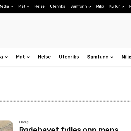
Media
Mat
Helse
Utenriks
Samfunn
Miljø
Kultur
ia
Mat
Helse
Utenriks
Samfunn
Milj
Energi
Rødehavet fylles opp mens