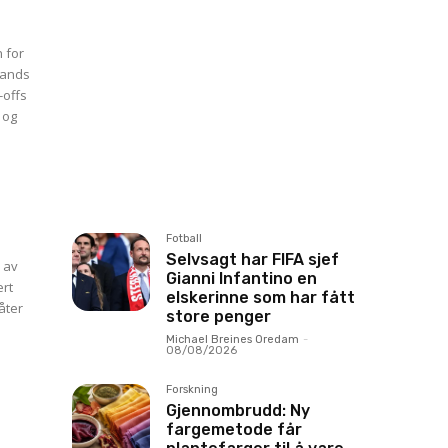
 for
lands
-offs
 og
Fotball
Selvsagt har FIFA sjef
n av
Gianni Infantino en
ært
elskerinne som har fått
åter
store penger
Michael Breines Oredam
-
08/08/2026
Forskning
Gjennombrudd: Ny
fargemetode får