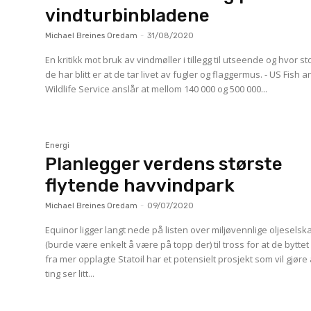
vindturbinbladene
Michael Breines Oredam
-
31/08/2020
En kritikk mot bruk av vindmøller i tillegg til utseende og hvor st
de har blitt er at de tar livet av fugler og flaggermus. - US Fish 
Wildlife Service anslår at mellom 140 000 og 500 000...
Energi
Planlegger verdens største
flytende havvindpark
Michael Breines Oredam
-
09/07/2020
Equinor ligger langt nede på listen over miljøvennlige oljeselsk
(burde være enkelt å være på topp der) til tross for at de bytte
fra mer opplagte Statoil har et potensielt prosjekt som vil gjøre 
ting ser litt...