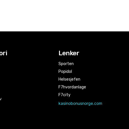
ori
Lenker
Sporten
Popidol
Helsesjefen
F7hvordanlage
F7city
v
kasinobonusnorge.com