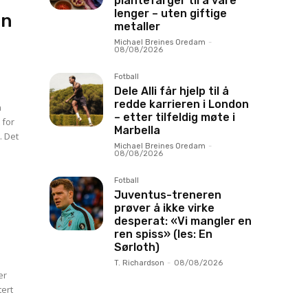
plantefarger til å vare
lenger – uten giftige
an
metaller
Michael Breines Oredam
-
08/08/2026
Fotball
Dele Alli får hjelp til å
redde karrieren i London
n
– etter tilfeldig møte i
 for
Marbella
. Det
Michael Breines Oredam
-
08/08/2026
Fotball
Juventus-treneren
prøver å ikke virke
desperat: «Vi mangler en
ren spiss» (les: En
Sørloth)
T. Richardson
-
08/08/2026
er
i