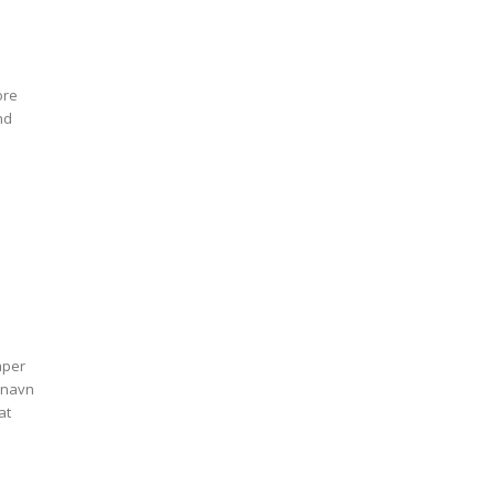
ore
and
aper
t navn
at