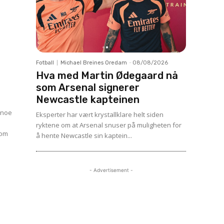
Fotball
Michael Breines Oredam
-
08/08/2026
Hva med Martin Ødegaard nå
som Arsenal signerer
Newcastle kapteinen
r noe
Eksperter har vært krystallklare helt siden
ryktene om at Arsenal snuser på muligheten for
å hente Newcastle sin kaptein...
- Advertisement -