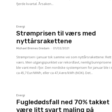
fjerde kvartal. Årsaken...
Energi
Strømprisen til værs med
nyttårsrakettene
Michael Breines Oredam
-
01/02/2021
Strømprisen i januar tok samme vei som nyttårsrakettene: Rett t
værs. Men utgangspunktet var rekordlavt, nemlig bunnprisene 
ble vant med i fjor. Den nordiske systemprisen for januar ble i snitt
ca 45,7 Eur/MWh, eller ca 47,4 øre/kWh (NOK). Det...
Energi
Fugledødsfall ned 70% takket
være litt svart maling på