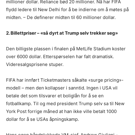
millioner dollar. Reliance bød 20 millioner. Nå har FIFA
flydd ledere til New Delhi for å be indierne om å møtes på
midten. – De definerer midten til 60 millioner dollar.
2. Billettpriser – «så dyrt at Trump selv trekker seg»
Den billigste plassen i finalen på MetLife Stadium koster
over 6000 dollar. Etterspørselen har falt dramatisk.
Videresalgsprisene stuper.
FIFA har innført Ticketmasters såkalte «surge pricing»-
modell – men den kollapser i sanntid. Ingen i USA vil
betale det som tilsvarer et boliglån for å se en
fotballkamp. Til og med president Trump selv sa til New
York Post forrige måned at han ikke ville betalt 1000
dollar for å se USAs åpningskamp.
Hans egen håndplukkede VM-sjef, Andrew Giuliani –