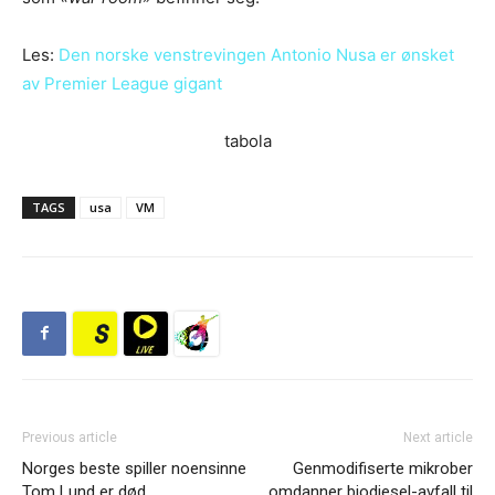
Les:
Den norske venstrevingen Antonio Nusa er ønsket
av Premier League gigant
tabola
TAGS
usa
VM
Previous article
Next article
Norges beste spiller noensinne
Genmodifiserte mikrober
Tom Lund er død
omdanner biodiesel-avfall til