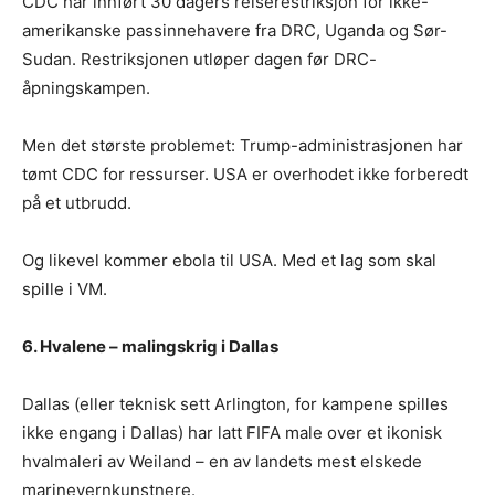
CDC har innført 30 dagers reiserestriksjon for ikke-
amerikanske passinnehavere fra DRC, Uganda og Sør-
Sudan. Restriksjonen utløper dagen før DRC-
åpningskampen.
Men det største problemet: Trump-administrasjonen har
tømt CDC for ressurser. USA er overhodet ikke forberedt
på et utbrudd.
Og likevel kommer ebola til USA. Med et lag som skal
spille i VM.
6. Hvalene – malingskrig i Dallas
Dallas (eller teknisk sett Arlington, for kampene spilles
ikke engang i Dallas) har latt FIFA male over et ikonisk
hvalmaleri av Weiland – en av landets mest elskede
marinevernkunstnere.