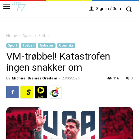
Sign in / Join
Home
Sport
Fotball
Sport
Fotball
Nyheter
Utenriks
VM-trøbbel! Katastrofen
ingen snakker om
By
Michael Breines Oredam
-
23/05/2026
116
0