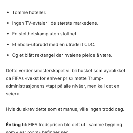
Tomme hoteller.
Ingen TV-avtaler i de største markedene.
En stolthetskamp uten stolthet.
Et ebola-utbrudd med en utradert CDC.
Og et blått rektangel der hvalene pleide å være.
Dette verdensmesterskapet vil bli husket som øyeblikket
da FIFAs «vekst for enhver pris» møtte Trump-
administrasjonens «tapt på alle nivåer, men kall det en
seier».
Hvis du skrev dette som et manus, ville ingen trodd deg.
Én ting til:
FIFA fredsprisen ble delt ut i samme bygning
som
«war room»
befinner seg.