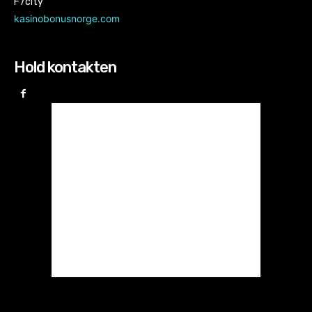
F7city
kasinobonusnorge.com
Hold kontakten