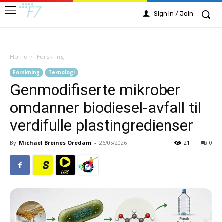
Sign in / Join
Home
Forskning
Forskning
Teknologi
Genmodifiserte mikrober
omdanner biodiesel-avfall til
verdifulle plastingredienser
By
Michael Breines Oredam
-
26/05/2026
21
0