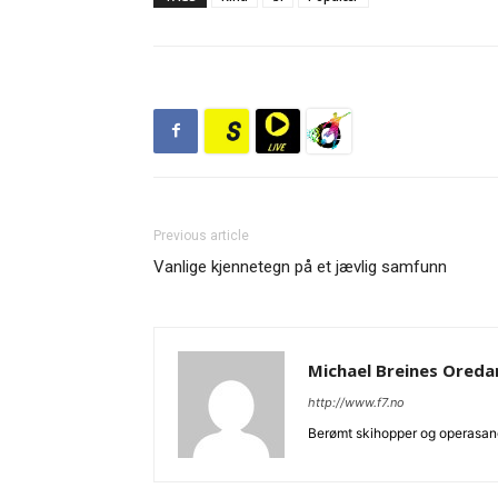
Previous article
Vanlige kjennetegn på et jævlig samfunn
Michael Breines Ored
http://www.f7.no
Berømt skihopper og operasan