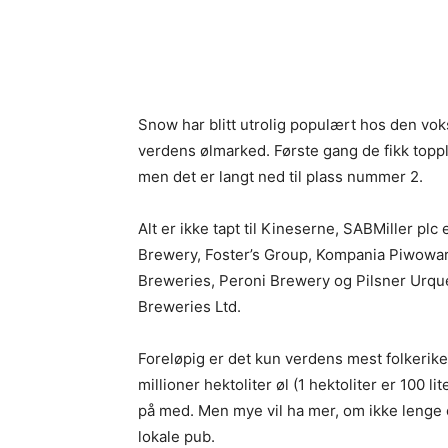
Snow har blitt utrolig populært hos den vok
verdens ølmarked. Første gang de fikk toppli
men det er langt ned til plass nummer 2.
Alt er ikke tapt til Kineserne, SABMiller pl
Brewery, Foster’s Group, Kompania Piwowar
Breweries, Peroni Brewery og Pilsner Urq
Breweries Ltd.
Foreløpig er det kun verdens mest folkeri
millioner hektoliter øl (1 hektoliter er 100 li
på med. Men mye vil ha mer, om ikke lenge er
lokale pub.