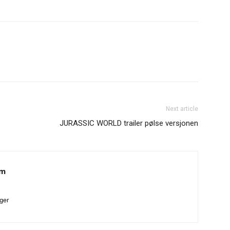
Next article
JURASSIC WORLD trailer pølse versjonen
am
ger