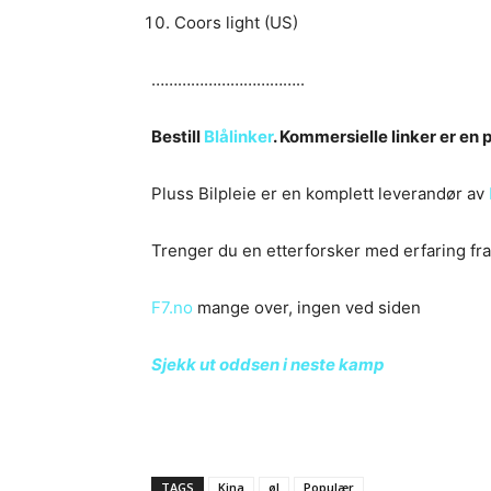
Coors light (US)
……………………………..
Bestill
Blålinker
. Kommersielle linker er en
Pluss Bilpleie er en komplett leverandør av
Trenger du en etterforsker med erfaring fra 
F7.no
mange over, ingen ved siden
Sjekk ut oddsen i neste kamp
TAGS
Kina
øl
Populær