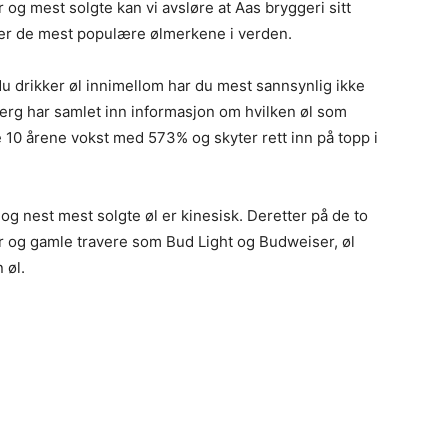
og mest solgte kan vi avsløre at Aas bryggeri sitt
er de mest populære ølmerkene i verden.
du drikker øl innimellom har du mest sannsynlig ikke
rg har samlet inn informasjon om hvilken øl som
e 10 årene vokst med 573% og skyter rett inn på topp i
 og nest mest solgte øl er kinesisk. Deretter på de to
r og gamle travere som Bud Light og Budweiser, øl
 øl.