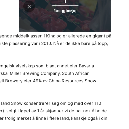
sende middelklassen i Kina og er allerede en gigant på
ste plassering var i 2010. Nå er de ikke bare på topp,
c engelsk ølselskap som blant annet eier Bavaria
ska, Miller Brewing Company, South African
uell Brewery eier 49% av China Resources Snow
ke land Snow konsentrerer seg om og med over 110
ter) solgt i løpet av 1 år skjønner vi de har nok å holde
 trolig merket å finne i flere land, kanskje også i din