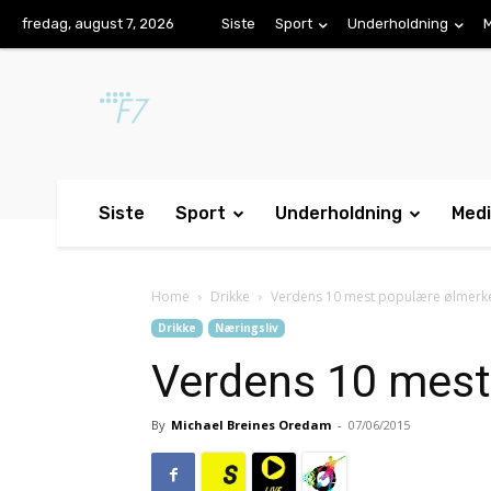
fredag, august 7, 2026
Siste
Sport
Underholdning
Siste
Sport
Underholdning
Med
Home
Drikke
Verdens 10 mest populære ølmerk
Drikke
Næringsliv
Verdens 10 mest
By
Michael Breines Oredam
-
07/06/2015