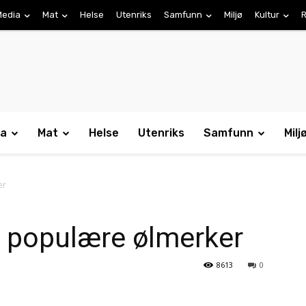
Media
Mat
Helse
Utenriks
Samfunn
Miljø
Kultur
R
ia
Mat
Helse
Utenriks
Samfunn
Milj
er
 populære ølmerker
8613
0