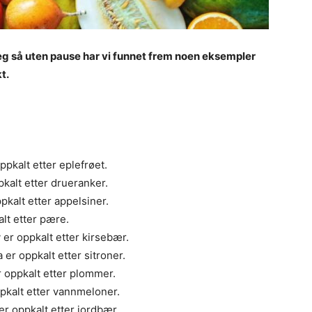
 deg så uten pause har vi funnet frem noen eksempler
t.
pkalt etter eplefrøet.
kalt etter drueranker.
pkalt etter appelsiner.
lt etter pære.
er oppkalt etter kirsebær.
er oppkalt etter sitroner.
r oppkalt etter plommer.
pkalt etter vannmeloner.
r oppkalt etter jordbær.