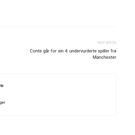
Next article
Conte går for sin 4. undervurderte spiller fra
Manchester
am
ger