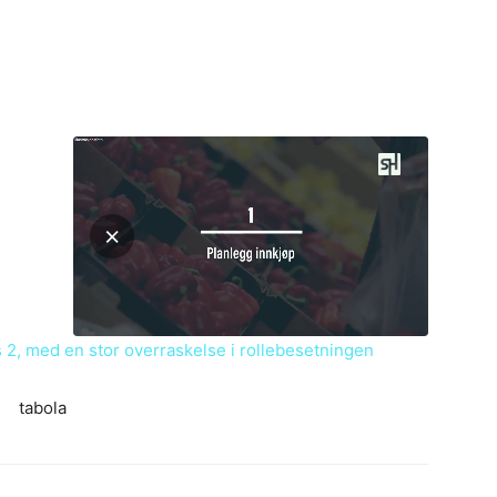
 2, med en stor overraskelse i rollebesetningen
tabola