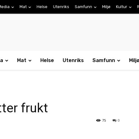
Media
Mat
Helse
Utenriks
Samfunn
Miljø
Kultur
ia
Mat
Helse
Utenriks
Samfunn
Milj
ter frukt
75
0