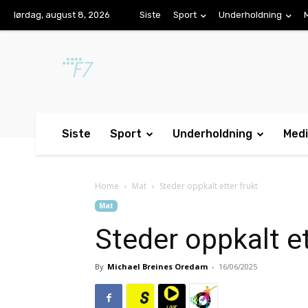
lørdag, august 8, 2026
Siste
Sport
Underholdning
Siste
Sport
Underholdning
Med
Home
Mat
Steder oppkalt etter frukt
Mat
Steder oppkalt et
By
Michael Breines Oredam
-
16/06/2025