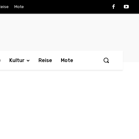
Reise
Mote
ø
Kultur
Reise
Mote