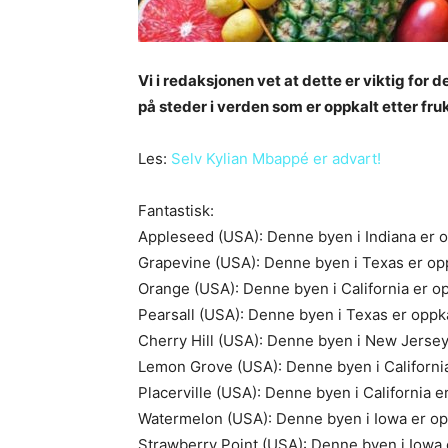
Vi i redaksjonen vet at dette er viktig for
på steder i verden som er oppkalt etter fruk
Les:
Selv Kylian Mbappé er advart!
Fantastisk:
Appleseed (USA): Denne byen i Indiana er op
Grapevine (USA): Denne byen i Texas er opp
Orange (USA): Denne byen i California er op
Pearsall (USA): Denne byen i Texas er oppka
Cherry Hill (USA): Denne byen i New Jersey 
Lemon Grove (USA): Denne byen i California 
Placerville (USA): Denne byen i California e
Watermelon (USA): Denne byen i Iowa er op
Strawberry Point (USA): Denne byen i Iowa e