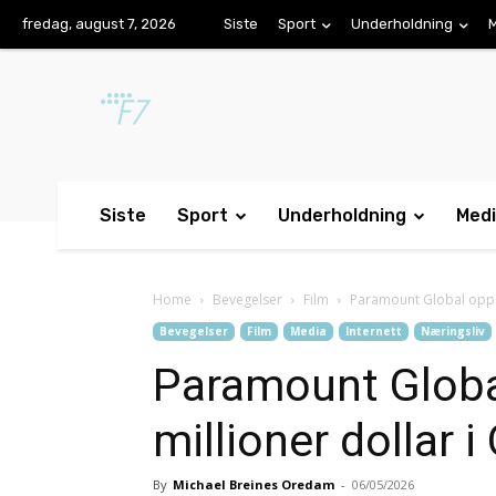
fredag, august 7, 2026
Siste
Sport
Underholdning
Siste
Sport
Underholdning
Med
Home
Bevegelser
Film
Paramount Global oppgi
Bevegelser
Film
Media
Internett
Næringsliv
Paramount Globa
millioner dollar 
By
Michael Breines Oredam
-
06/05/2026