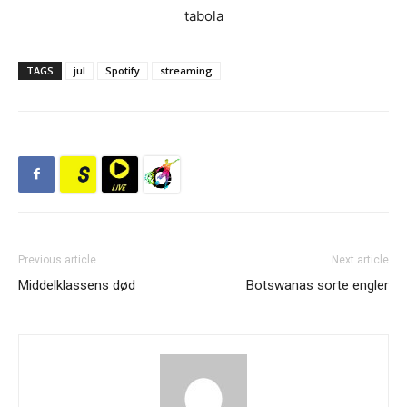
tabola
TAGS
jul
Spotify
streaming
Previous article
Next article
Middelklassens død
Botswanas sorte engler