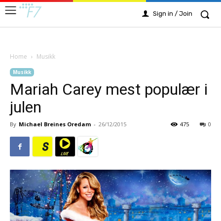
Sign in / Join
Home
Musikk
Musikk
Mariah Carey mest populær i
julen
By
Michael Breines Oredam
-
26/12/2015
475
0