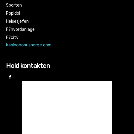
Sporten
Popidol
Helsesjefen
F7hvordanlage
F7city
kasinobonusnorge.com
Hold kontakten