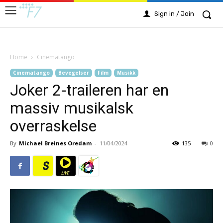
Sign in / Join
Home
Cinematango
Cinematango
Bevegelser
Film
Musikk
Joker 2-traileren har en
massiv musikalsk
overraskelse
By
Michael Breines Oredam
-
11/04/2024
135
0