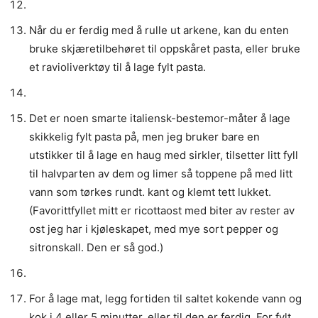
Når du er ferdig med å rulle ut arkene, kan du enten
bruke skjæretilbehøret til oppskåret pasta, eller bruke
et ravioliverktøy til å lage fylt pasta.
Det er noen smarte italiensk-bestemor-måter å lage
skikkelig fylt pasta på, men jeg bruker bare en
utstikker til å lage en haug med sirkler, tilsetter litt fyll
til halvparten av dem og limer så toppene på med litt
vann som tørkes rundt. kant og klemt tett lukket.
(Favorittfyllet mitt er ricottaost med biter av rester av
ost jeg har i kjøleskapet, med mye sort pepper og
sitronskall. Den er så god.)
For å lage mat, legg fortiden til saltet kokende vann og
kok i 4 eller 5 minutter, eller til den er ferdig. For fylt