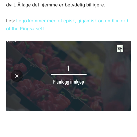
dyrt. Å lage det hjemme er betydelig billigere.
Les:
Lego kommer med et episk, gigantisk og ondt «Lord
of the Rings» sett