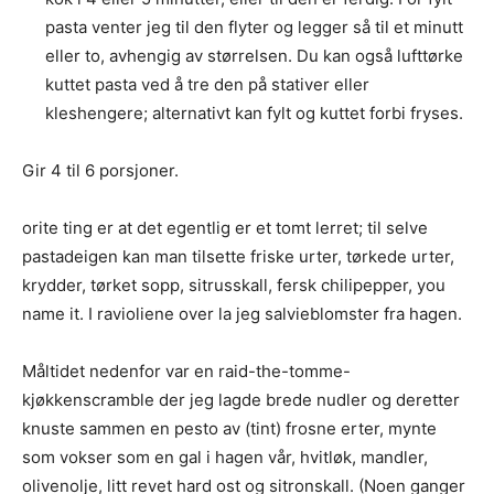
pasta venter jeg til den flyter og legger så til et minutt
eller to, avhengig av størrelsen. Du kan også lufttørke
kuttet pasta ved å tre den på stativer eller
kleshengere; alternativt kan fylt og kuttet forbi fryses.
Gir 4 til 6 porsjoner.
orite ting er at det egentlig er et tomt lerret; til selve
pastadeigen kan man tilsette friske urter, tørkede urter,
krydder, tørket sopp, sitrusskall, fersk chilipepper, you
name it. I ravioliene over la jeg salvieblomster fra hagen.
Måltidet nedenfor var en raid-the-tomme-
kjøkkenscramble der jeg lagde brede nudler og deretter
knuste sammen en pesto av (tint) frosne erter, mynte
som vokser som en gal i hagen vår, hvitløk, mandler,
olivenolje, litt revet hard ost og sitronskall. (Noen ganger