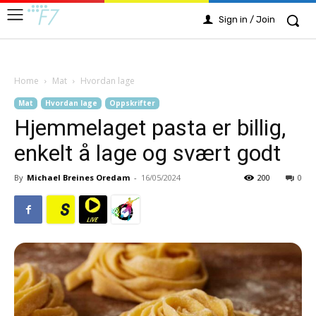
Sign in / Join
Home
Mat
Hvordan lage
Mat
Hvordan lage
Oppskrifter
Hjemmelaget pasta er billig,
enkelt å lage og svært godt
By
Michael Breines Oredam
-
16/05/2024
200
0