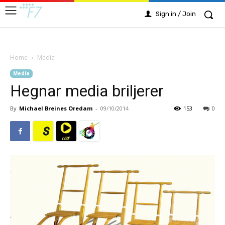
Sign in / Join
Home
Media
Media
Hegnar media briljerer
By
Michael Breines Oredam
-
09/10/2014
153
0