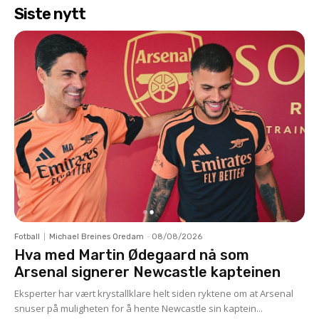
Siste nytt
Fotball
Michael Breines Oredam
-
08/08/2026
Hva med Martin Ødegaard nå som
Arsenal signerer Newcastle kapteinen
Eksperter har vært krystallklare helt siden ryktene om at Arsenal
snuser på muligheten for å hente Newcastle sin kaptein...