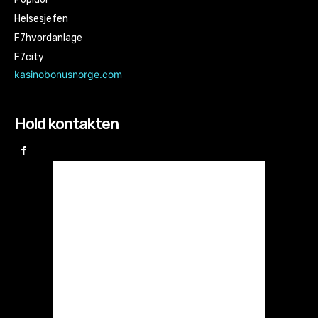
Helsesjefen
F7hvordanlage
F7city
kasinobonusnorge.com
Hold kontakten