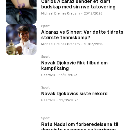
Carlos Alcaraz sender et klart
budskap med sin nye tatovering
Michael Breines Oredam
-
23/12/2025
Sport
Alcaraz vs Sinner: Var dette tiårets
største tenniskamp?
Michael Breines Oredam
-
10/06/2025
Sport
Novak Djokovic fikk tilbud om
kampfiksing
Gaardvik
-
13/10/2023
Sport
Novak Djokovics siste rekord
Gaardvik
-
22/09/2023
Sport
Rafa Nadal om forberedelsene til
den siste sesongen av karrieren