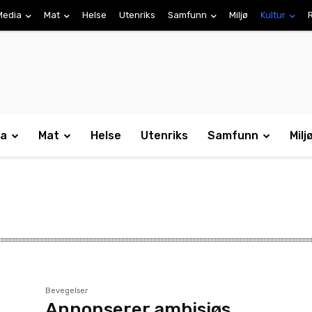
Media
Mat
Helse
Utenriks
Samfunn
Miljø
Kultur
ia
Mat
Helse
Utenriks
Samfunn
Milj
Bevegelser
Annonserer ambisiøs