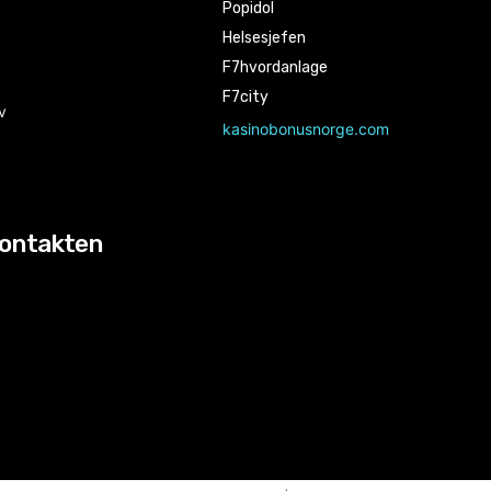
Popidol
Helsesjefen
F7hvordanlage
F7city
v
kasinobonusnorge.com
kontakten