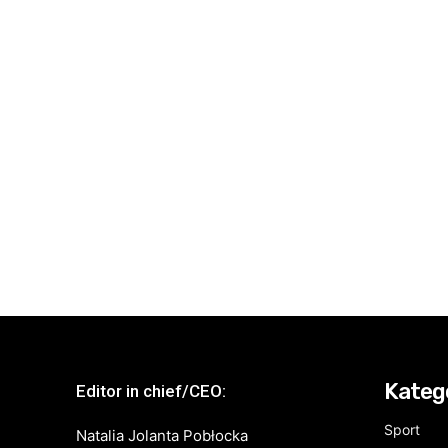
Kateg
Editor in chief/CEO:
Sport
Natalia Jolanta Pobłocka