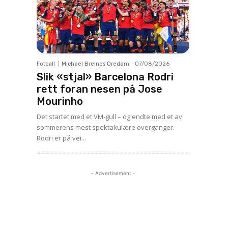
Fotball
Michael Breines Oredam
-
07/08/2026
Slik «stjal» Barcelona Rodri
rett foran nesen på Jose
Mourinho
Det startet med et VM-gull – og endte med et av
sommerens mest spektakulære overganger.
Rodri er på vei...
- Advertisement -