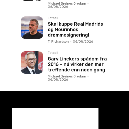
Michael Breines Oredam
-
06/08/2026
Fotball
Skal kuppe Real Madrids
og Mourinhos
drømmesignering!
T. Richardson
-
06/08/2026
Fotball
Gary Linekers spådom fra
2016 – nå virker den mer
treffende enn noen gang
Michael Breines Oredam
-
06/08/2026