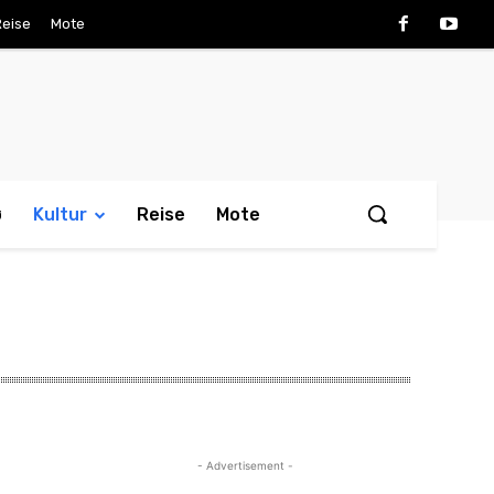
Reise
Mote
ø
Kultur
Reise
Mote
- Advertisement -