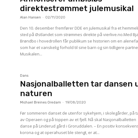
direktestrømmet julemusikal
Alan Hansen
-
02/11/2020
Den 10. desember fremfører DDE en julemusikal fra et hemmel
sted på Østlandet som strømmes direkte på vierlive.no.Med Bj
Brøndbo i hovedrollen får publikum se historien om en alenefa
som har et vanskelig forhold til sine barn og sin tidligere partne
Musikalen...
Dans
Nasjonalballetten tar dansen u
naturen
Michael Breines Oredam
-
19/08/2020
Før sommeren danset de utenfor sykehjem, i skolegårder, på t
av Operaen og på toppen av et fjell. Nå skal Nasjonalballetten
danse på Linderud gård i Groruddalen. – En positiv konsekvens av
korona og at operahuset ble stengt, er at...