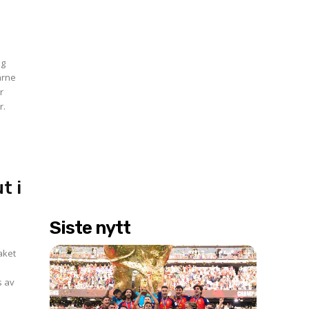
ig
arne
r
r.
t i
Siste nytt
aket