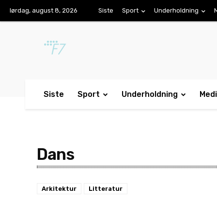
lørdag, august 8, 2026
Siste
Sport
Underholdning
Siste
Sport
Underholdning
Med
Dans
Arkitektur
Litteratur