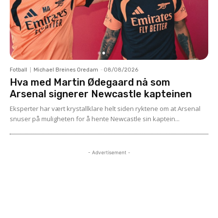
Fotball
Michael Breines Oredam
-
08/08/2026
Hva med Martin Ødegaard nå som
Arsenal signerer Newcastle kapteinen
Eksperter har vært krystallklare helt siden ryktene om at Arsenal
snuser på muligheten for å hente Newcastle sin kaptein...
- Advertisement -