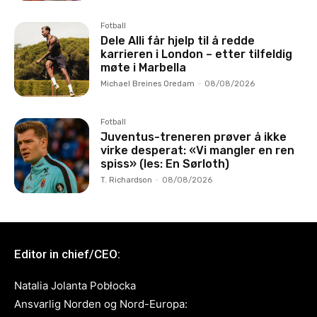
Fotball
Dele Alli får hjelp til å redde
karrieren i London – etter tilfeldig
møte i Marbella
Michael Breines Oredam
-
08/08/2026
Fotball
Juventus-treneren prøver å ikke
virke desperat: «Vi mangler en ren
spiss» (les: En Sørloth)
T. Richardson
-
08/08/2026
Editor in chief/CEO:
Natalia Jolanta Pobłocka
Ansvarlig Norden og Nord-Europa: