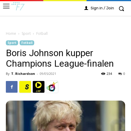
Sign in / Join
Home
Sport
Fotball
Sport
Fotball
Boris Johnson kupper
Champions League-finalen
By
T. Richardson
-
09/05/2021
234
0