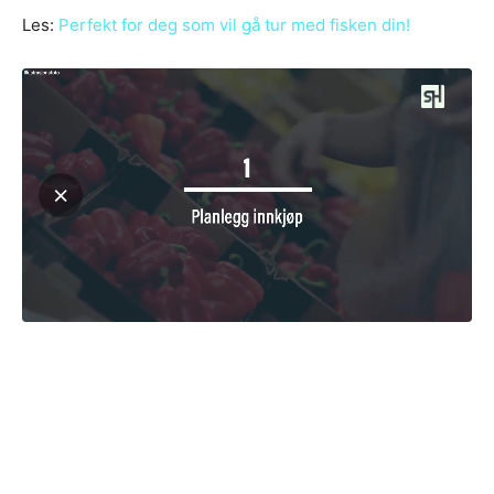
Les:
Perfekt for deg som vil gå tur med fisken din!