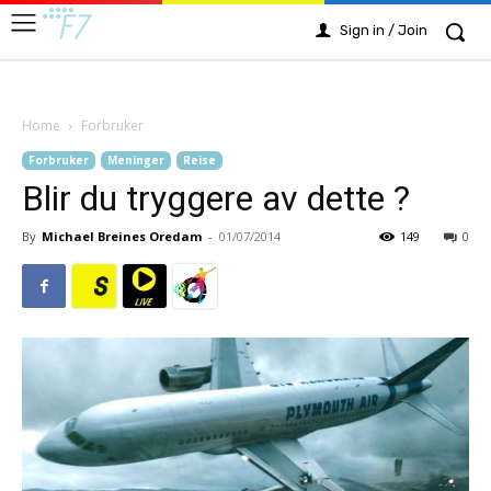
Sign in / Join
Home
Forbruker
Forbruker
Meninger
Reise
Blir du tryggere av dette ?
By
Michael Breines Oredam
-
01/07/2014
149
0