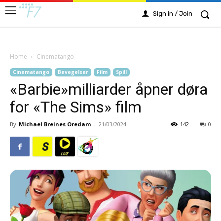
Sign in / Join
Home
Cinematango
Cinematango
Bevegelser
Film
Spill
«Barbie»milliarder åpner døra
for «The Sims» film
By
Michael Breines Oredam
-
21/03/2024
142
0