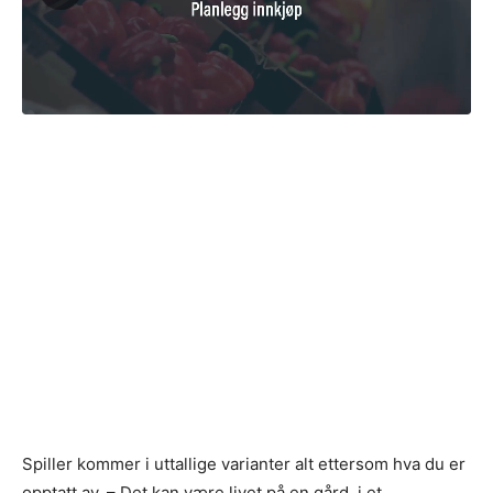
Spiller kommer i uttallige varianter alt ettersom hva du er
opptatt av. – Det kan være livet på en gård, i et