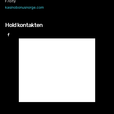
F7city
kasinobonusnorge.com
Hold kontakten