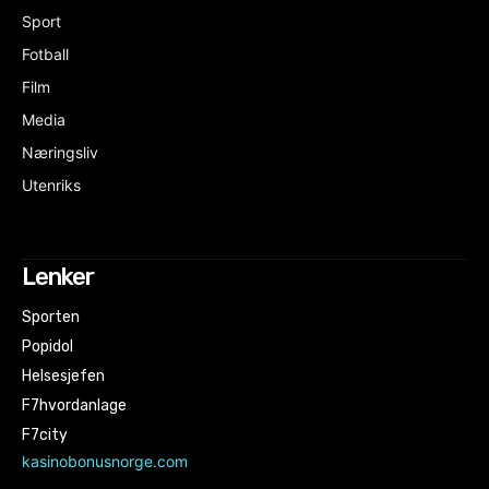
Sport
Fotball
Film
Media
Næringsliv
Utenriks
Lenker
Sporten
Popidol
Helsesjefen
F7hvordanlage
F7city
kasinobonusnorge.com