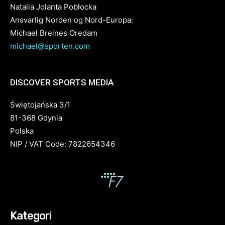
Natalia Jolanta Pobłocka
Ansvarlig Norden og Nord-Europa:
Michael Breines Oredam
michael@sporten.com
DISCOVER SPORTS MEDIA
Świętojańska 3/1
81-368 Gdynia
Polska
NIP / VAT Code: 7822654346
Kategori