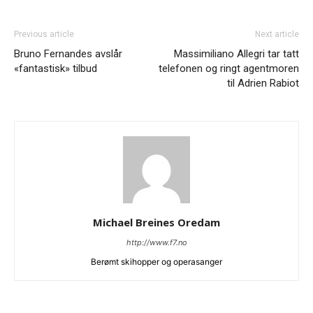
Previous article
Next article
Bruno Fernandes avslår
Massimiliano Allegri tar tatt
«fantastisk» tilbud
telefonen og ringt agentmoren
til Adrien Rabiot
Michael Breines Oredam
http://www.f7.no
Berømt skihopper og operasanger