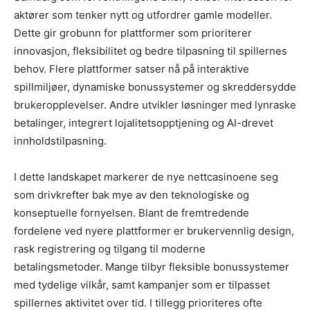
aktører som tenker nytt og utfordrer gamle modeller.
Dette gir grobunn for plattformer som prioriterer
innovasjon, fleksibilitet og bedre tilpasning til spillernes
behov. Flere plattformer satser nå på interaktive
spillmiljøer, dynamiske bonussystemer og skreddersydde
brukeropplevelser. Andre utvikler løsninger med lynraske
betalinger, integrert lojalitetsopptjening og AI-drevet
innholdstilpasning.
I dette landskapet markerer de nye nettcasinoene seg
som drivkrefter bak mye av den teknologiske og
konseptuelle fornyelsen. Blant de fremtredende
fordelene ved nyere plattformer er brukervennlig design,
rask registrering og tilgang til moderne
betalingsmetoder. Mange tilbyr fleksible bonussystemer
med tydelige vilkår, samt kampanjer som er tilpasset
spillernes aktivitet over tid. I tillegg prioriteres ofte