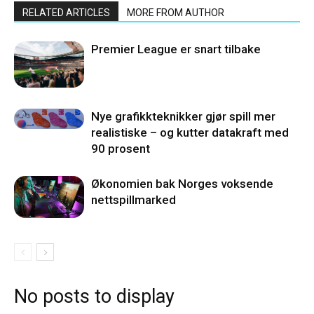
RELATED ARTICLES
MORE FROM AUTHOR
Premier League er snart tilbake
Nye grafikkteknikker gjør spill mer
realistiske – og kutter datakraft med
90 prosent
Økonomien bak Norges voksende
nettspillmarked
No posts to display