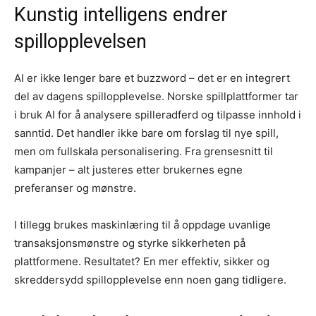
Kunstig intelligens endrer
spillopplevelsen
AI er ikke lenger bare et buzzword – det er en integrert
del av dagens spillopplevelse. Norske spillplattformer tar
i bruk AI for å analysere spilleradferd og tilpasse innhold i
sanntid. Det handler ikke bare om forslag til nye spill,
men om fullskala personalisering. Fra grensesnitt til
kampanjer – alt justeres etter brukernes egne
preferanser og mønstre.
I tillegg brukes maskinlæring til å oppdage uvanlige
transaksjonsmønstre og styrke sikkerheten på
plattformene. Resultatet? En mer effektiv, sikker og
skreddersydd spillopplevelse enn noen gang tidligere.