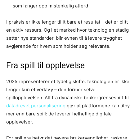
som fanger opp mistenkelig atferd
I praksis er ikke lenger tillit bare et resultat – det er blitt
en aktiv ressurs. Og i et marked hvor teknologien stadig
setter nye standarder, blir evnen til å levere trygghet
avgjørende for hvem som holder seg relevante.
Fra spill til opplevelse
2025 representerer et tydelig skifte: teknologien er ikke
lenger kun et verktøy – den former selve
spillopplevelsen. Alt fra dynamiske brukergrensesnitt til
datadrevet personalisering
gjør at plattformene kan tilby
mer enn bare spill: de leverer helhetlige digitale
opplevelser.
For spillere betyr det høyere brukervennlighet, raskere