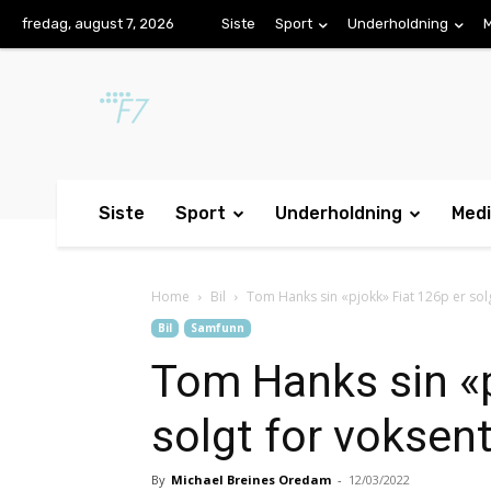
fredag, august 7, 2026
Siste
Sport
Underholdning
Siste
Sport
Underholdning
Med
Home
Bil
Tom Hanks sin «pjokk» Fiat 126p er sol
Bil
Samfunn
Tom Hanks sin «p
solgt for voksen
By
Michael Breines Oredam
-
12/03/2022