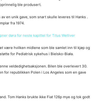
pprinnelig ble produsert.
av en unik gave, som snart skulle leveres til Hanks .
emplar fra 1974.
ner døra for neste kapittel for Titus Welliver
et være hvilken midlene som ble samlet inn til kjøp og
støtte for Pediatrisk sykehus i Bielsko-Biała.
denne veldedighetsaksjonen. Bilen ble overlevert 30.
 for republikken Polen i Los Angeles som en gave
stand. Tom Hanks brukte ikke Fiat 126p mye og tok godt