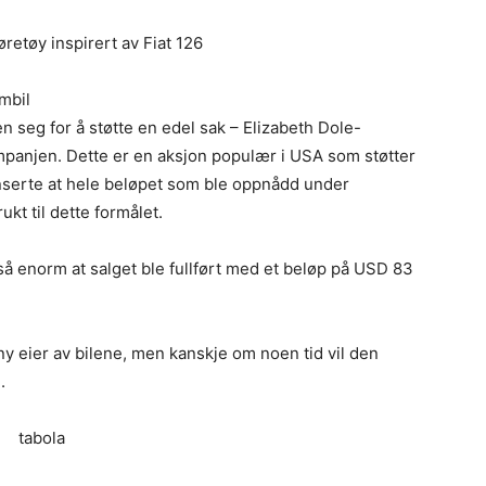
jøretøy inspirert av Fiat 126
mbil
 seg for å støtte en edel sak – Elizabeth Dole-
panjen. Dette er en aksjon populær i USA som støtter
onserte at hele beløpet som ble oppnådd under
ukt til dette formålet.
 så enorm at salget ble fullført med et beløp på USD 83
ny eier av bilene, men kanskje om noen tid vil den
.
tabola