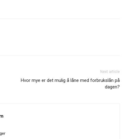
Next article
Hvor mye er det mulig å låne med forbrukslån på
dagen?
am
ger