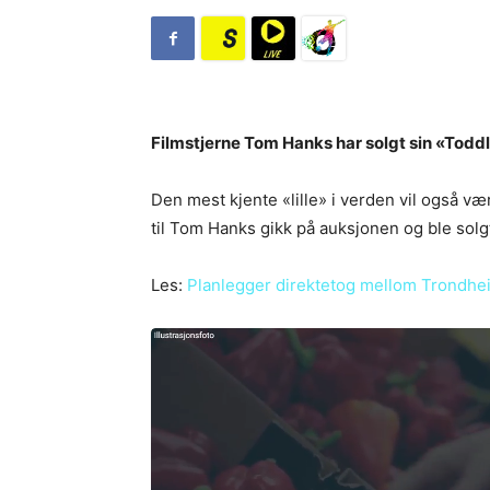
Filmstjerne Tom Hanks har solgt sin «Toddl
Den mest kjente «lille» i verden vil også v
til Tom Hanks gikk på auksjonen og ble solgt
Les:
Planlegger direktetog mellom Trondhe