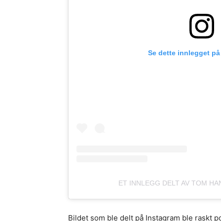
Se dette innlegget på
ET INNLEGG DELT AV TOM H
Bildet som ble delt på Instagram ble raskt p