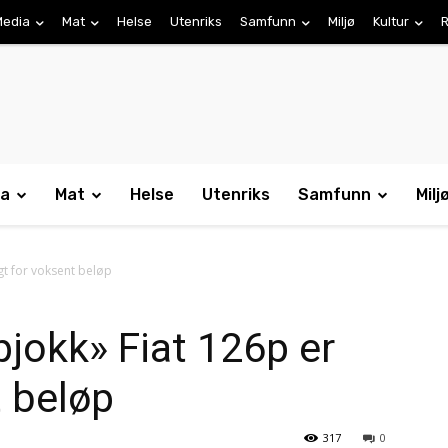
Media
Mat
Helse
Utenriks
Samfunn
Miljø
Kultur
R
ia
Mat
Helse
Utenriks
Samfunn
Milj
gt for voksent beløp
jokk» Fiat 126p er
t beløp
317
0