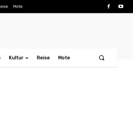
eise
Mote
ø
Kultur
Reise
Mote