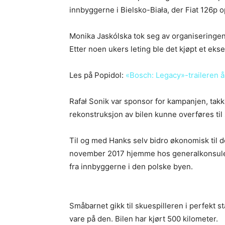
innbyggerne i Bielsko-Biała, der Fiat 126p o
Monika Jaskólska tok seg av organiseringen 
Etter noen ukers leting ble det kjøpt et eks
Les på Popidol:
«Bosch: Legacy»-traileren åp
Rafał Sonik var sponsor for kampanjen, takk
rekonstruksjon av bilen kunne overføres til 
Til og med Hanks selv bidro økonomisk til 
november 2017 hjemme hos generalkonsulen
fra innbyggerne i den polske byen.
Småbarnet gikk til skuespilleren i perfekt 
vare på den. Bilen har kjørt 500 kilometer.