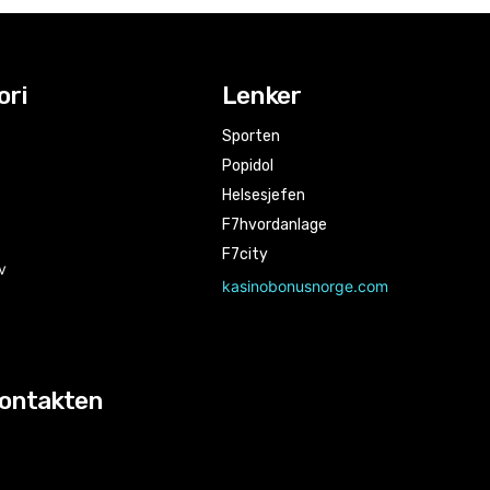
ori
Lenker
Sporten
Popidol
Helsesjefen
F7hvordanlage
F7city
v
kasinobonusnorge.com
kontakten