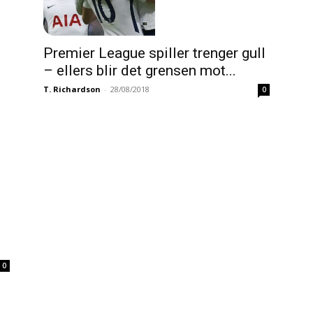
Premier League spiller trenger gull
– ellers blir det grensen mot...
T. Richardson
-
28/08/2018
0
0