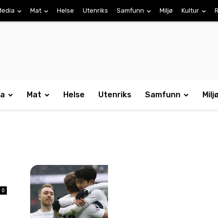
Media
Mat
Helse
Utenriks
Samfunn
Miljø
Kultur
R
ia
Mat
Helse
Utenriks
Samfunn
Milj
0