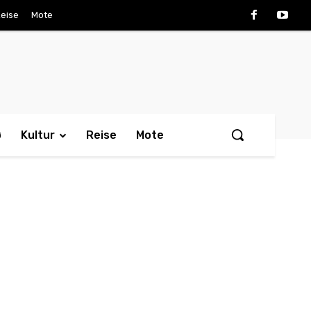
eise
Mote
ø
Kultur
Reise
Mote