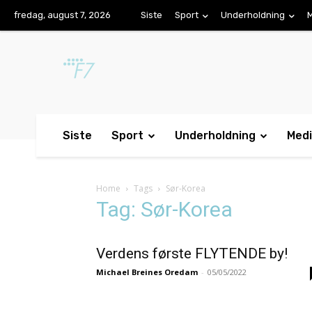
fredag, august 7, 2026
Siste
Sport
Underholdning
Siste
Sport
Underholdning
Med
Home
Tags
Sør-Korea
Tag: Sør-Korea
Verdens første FLYTENDE by!
Michael Breines Oredam
-
05/05/2022