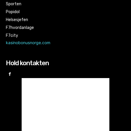
Sporten
Popidol
Helsesjefen
F7hvordanlage
F7city
kasinobonusnorge.com
Hold kontakten