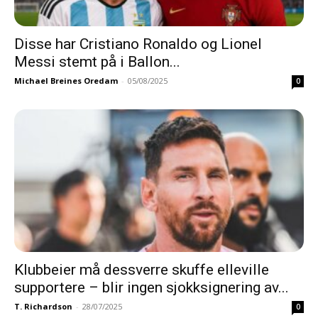
Disse har Cristiano Ronaldo og Lionel
Messi stemt på i Ballon...
Michael Breines Oredam
-
05/08/2025
0
Klubbeier må dessverre skuffe elleville
supportere – blir ingen sjokksignering av...
T. Richardson
-
28/07/2025
0