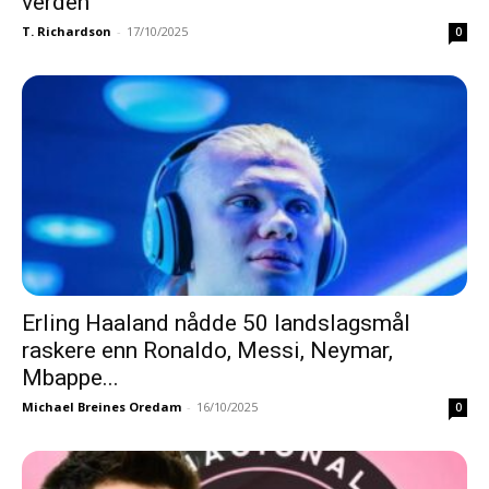
verden
T. Richardson
-
17/10/2025
0
Erling Haaland nådde 50 landslagsmål
raskere enn Ronaldo, Messi, Neymar,
Mbappe...
Michael Breines Oredam
-
16/10/2025
0