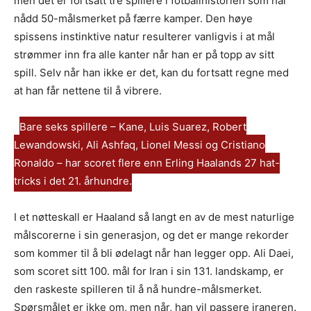
men det er fortsatt tre spillere i fotballhistorien som har
nådd 50-målsmerket på færre kamper. Den høye
spissens instinktive natur resulterer vanligvis i at mål
strømmer inn fra alle kanter når han er på topp av sitt
spill. Selv når han ikke er det, kan du fortsatt regne med
at han får nettene til å vibrere.
Bare seks spillere – Kane, Luis Suarez, Robert
Lewandowski, Ali Ashfaq, Lionel Messi og Cristiano
Ronaldo – har scoret flere enn Erling Haalands 27 hat-
tricks i det 21. århundre.
I et nøtteskall er Haaland så langt en av de mest naturlige
målscorerne i sin generasjon, og det er mange rekorder
som kommer til å bli ødelagt når han legger opp. Ali Daei,
som scoret sitt 100. mål for Iran i sin 131. landskamp, er
den raskeste spilleren til å nå hundre-målsmerket.
Spørsmålet er ikke om, men når, han vil passere iraneren.