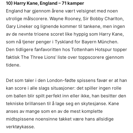
10) Harry Kane, England – 71 kamper
England har gjennom årene vært velsignet med noen
utrolige målscorere. Wayne Rooney, Sir Bobby Charlton,
Gary Lineker og lignende kommer til tankene, men ingen
av de nevnte trioene scoret like hyppig som Harry Kane,
som nå tjener penger i Tyskland for Bayern München.
Den tidligere fanfavoritten hos Tottenham Hotspur topper
faktisk The Three Lions’ liste over toppscorere gjennom
tidene.
Det som taler i den London-fødte spissens favør er at han
kan score i alle slags situasjoner: det spiller ingen rolle
om ballen blir spilt perfekt inn eller ikke, han besitter den
tekniske brillansen til å lage seg en skytesjanse. Kane
anses av mange som en av de mest komplette
midtspissene noensinne takket være hans allsidige
verktøykasse.