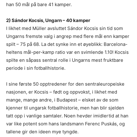
han 50 mål på bare 41 kamper.
2) Sándor Kocsis, Ungarn – 40 kamper
I likhet med Müller avsluttet Sándor Kocsis sin tid som
Ungarns fremste valg i angrep med flere mål enn kamper
spilt – 75 på 68. La det synke inn et øyeblikk: Barcelona-
heltens mål-per-kamp ratio var en svimlende 1.10! Kocsis
spilte en såpass sentral rolle i Ungarns mest fruktbare
periode i sin fotballhistorie.
I sine første 50 opptredener for den sentraleuropeiske
nasjonen, er Kocsis – født og oppvokst, i likhet med
mange, mange andre, i Budapest – elsket av de som
kjenner til ungarsk fotballhistorie, men han blir sjelden
tatt opp i vanlige samtaler. Noen hevder imidlertid at han
var like potent som hans landsmann Ferenc Puskás, og
tallene gir den ideen mye tyngde.