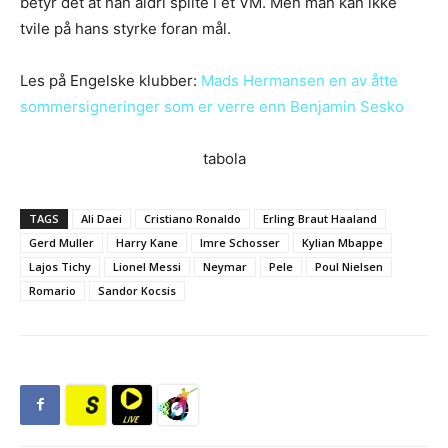
betyr det at han aldri spilte i et VM. Men man kan ikke
tvile på hans styrke foran mål.
Les på Engelske klubber:
Mads Hermansen en av åtte
sommersigneringer som er verre enn Benjamin Sesko
tabola
TAGS
Ali Daei
Cristiano Ronaldo
Erling Braut Haaland
Gerd Muller
Harry Kane
Imre Schosser
Kylian Mbappe
Lajos Tichy
Lionel Messi
Neymar
Pele
Poul Nielsen
Romario
Sandor Kocsis