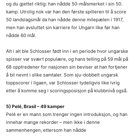
og du gjettet riktig: han nådde 50-målsmerket i sin 50.
kamp. Utrolig nok var han den første spilleren til å score
50 landslagsmål da han nådde denne milepælen i 1917,
men han avsluttet sin karriere for Ungarn like før han
nådde 60 mål.
Alt i alt ble Schlosser født inn i en periode hvor ungarske
spisser var svært populære, og hans telling på 59 mål på
68 opptredener for nasjonen sin beviser at han fortjener
å bli nevnt i slike samtaler. Som sju-dobbelt ungarsk
toppscorer i ligaen, var Schlosser tydeligvis like ivrig
etter å komme seg i scoringsposisjon på klubbnivå også.
5) Pelé, Brasil – 49 kamper
Pelé er en mann som trenger ingen introduksjon, og han
innehar mange rekorder – men ikke i denne
sammenhengen, ettersom han nådde