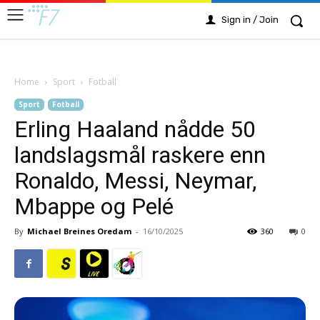
Sign in / Join
Home
Sport
Fotball
Sport
Fotball
Erling Haaland nådde 50
landslagsmål raskere enn
Ronaldo, Messi, Neymar,
Mbappe og Pelé
By
Michael Breines Oredam
-
16/10/2025
360
0