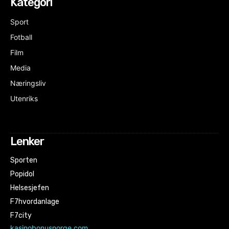
Kategori
Sport
Fotball
Film
Media
Næringsliv
Utenriks
Lenker
Sporten
Popidol
Helsesjefen
F7hvordanlage
F7city
kasinobonusnorge.com