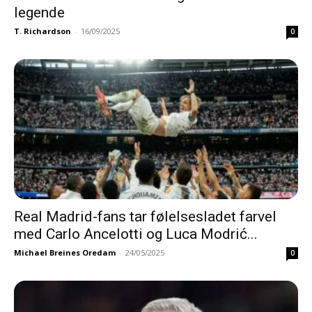
legende
T. Richardson
-
16/09/2025
0
Real Madrid-fans tar følelsesladet farvel
med Carlo Ancelotti og Luca Modrić...
Michael Breines Oredam
-
24/05/2025
0