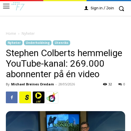
Sign in / Join
Home
Nyheter
Nyheter
Underholdning
Utenriks
Stephen Colberts hemmelige
YouTube-kanal: 269.000
abonnenter på én video
By
Michael Breines Oredam
-
28/05/2026
32
0