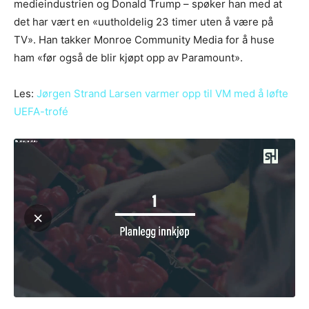
medieindustrien og Donald Trump – spøker han med at
det har vært en «uutholdelig 23 timer uten å være på
TV». Han takker Monroe Community Media for å huse
ham «før også de blir kjøpt opp av Paramount».
Les:
Jørgen Strand Larsen varmer opp til VM med å løfte
UEFA-trofé