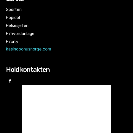
Sporten
Popidol
Helsesjefen
F7hvordanlage
F7city
kasinobonusnorge.com
Hold kontakten