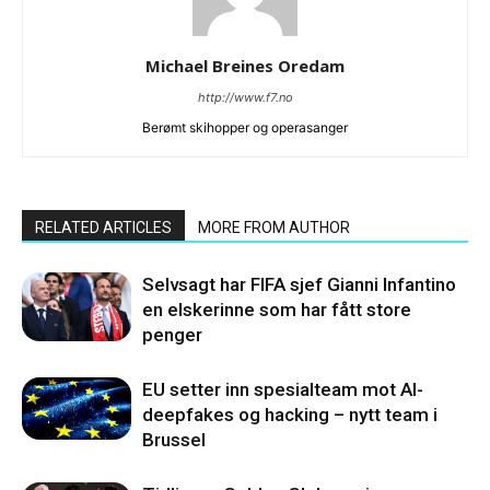
Michael Breines Oredam
http://www.f7.no
Berømt skihopper og operasanger
RELATED ARTICLES
MORE FROM AUTHOR
Selvsagt har FIFA sjef Gianni Infantino
en elskerinne som har fått store
penger
EU setter inn spesialteam mot AI-
deepfakes og hacking – nytt team i
Brussel