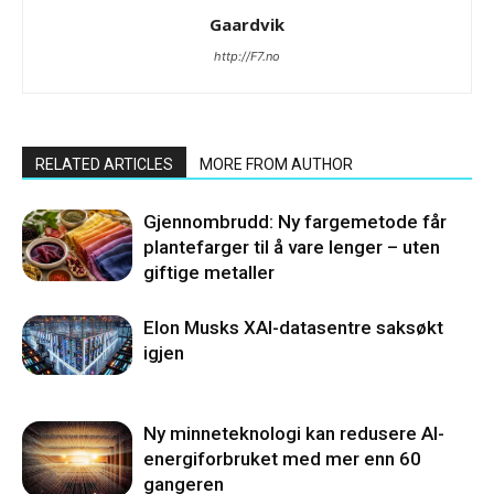
Gaardvik
http://F7.no
RELATED ARTICLES
MORE FROM AUTHOR
Gjennombrudd: Ny fargemetode får
plantefarger til å vare lenger – uten
giftige metaller
Elon Musks XAI-datasentre saksøkt
igjen
Ny minneteknologi kan redusere AI-
energiforbruket med mer enn 60
gangeren