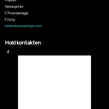
Popidol
Helsesjefen
F7hvordanlage
F7city
kasinobonusnorge.com
Hold kontakten