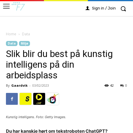
Sign in / Join
Home
Data
Data
Miljø
Slik blir du best på kunstig
intelligens på din
arbeidsplass
By
Gaardvik
-
03/02/2023
42
0
Kunstig intelligens. Foto: Getty Images.
Du har kanskje hørt om tekstroboten ChatGPT?