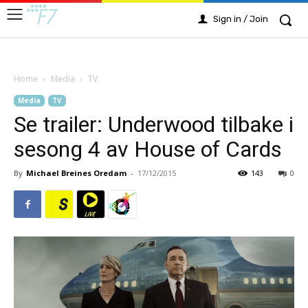
Sign in / Join
Home
Media
TV
Media
TV
Se trailer: Underwood tilbake i
sesong 4 av House of Cards
By
Michael Breines Oredam
-
17/12/2015
143
0