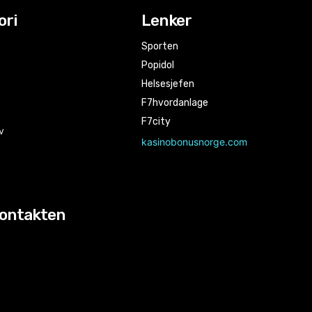
ori
Lenker
Sporten
Popidol
Helsesjefen
F7hvordanlage
F7city
v
kasinobonusnorge.com
kontakten