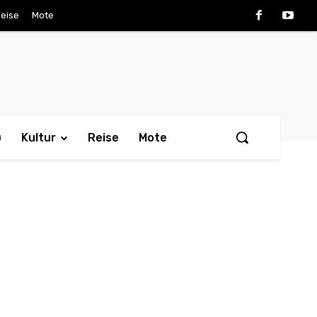
eise
Mote
ø
Kultur
Reise
Mote