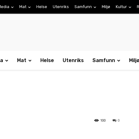
Media
Mat
Helse
Utenriks
Samfunn
Miljø
Kultur
R
ia
Mat
Helse
Utenriks
Samfunn
Milj
100
0