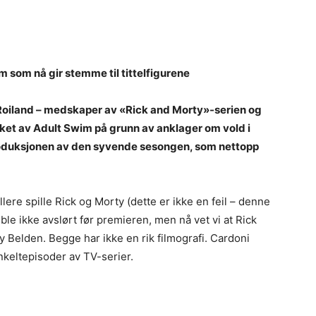
 som nå gir stemme til tittelfigurene
in Roiland – medskaper av «Rick and Morty»-serien og
rket av Adult Swim på grunn av anklager om vold i
produksjonen av den syvende sesongen, som nettopp
ere spille Rick og Morty (dette er ikke en feil – denne
ble ikke avslørt før premieren, men nå vet vi at Rick
y Belden. Begge har ikke en rik filmografi. Cardoni
enkeltepisoder av TV-serier.