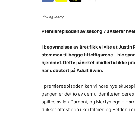
Rick og Morty
Premierepisoden av sesong 7 avslører hvem
I begynnelsen av året fikk vi vite at Just
stemmen til begge tittelfigurene – ble spa
hjemmet. Dette påvirket imidlertid ikke 
har debutert på Adult Swim.
I premiereepisoden kan vi høre nye skuespill
gangen er det to av dem). Identiteten deres 
spilles av Ian Cardoni, og Mortys ego – Harr
dukket oftest opp i kortfilmer, og Belden i 