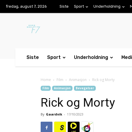
fredag, august 7, 2026
Siste
Sport
Underholdning
Siste
Sport
Underholdning
Med
Home
Film
Animasjon
Rick og Morty
Film
Animasjon
Bevegelser
Rick og Morty
By
Gaardvik
-
17/10/2023