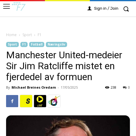
Sign in / Join
Home
Sport
F1
Sport
F1
Fotball
Næringsliv
Manchester United-medeier
Sir Jim Ratcliffe mistet en
fjerdedel av formuen
By
Michael Breines Oredam
-
17/05/2025
238
0