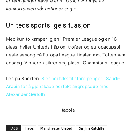
er fem ganger høyere enn i USA, hvor mye av
konkurransen vår befinner seg.»
Uniteds sportslige situasjon
Med kun to kamper igjen i Premier League og en 16.
plass, hviler Uniteds håp om trofeer og europacupspill
neste sesong på Europa League-finalen mot Tottenham
onsdag. Vinneren sikrer seg plass i Champions League.
Les på Sporten:
Sier nei takk til store penger i Saudi-
Arabia for å gjenskape perfekt angrepsduo med
Alexander Sørloth
tabola
TAGS
Ineos
Manchester United
Sir Jim Ratcliffe