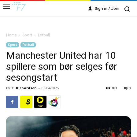
Sign in / Join
Home
Sport
Fotball
Sport
Fotball
Manchester United har 10
spillere som bør selges før
sesongstart
By
T. Richardson
-
05/04/2025
183
0