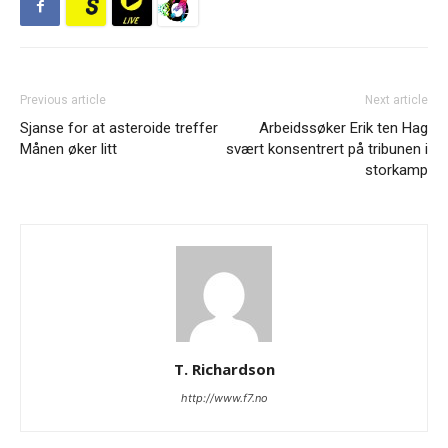
Previous article
Next article
Sjanse for at asteroide treffer
Arbeidssøker Erik ten Hag
Månen øker litt
svært konsentrert på tribunen i
storkamp
T. Richardson
http://www.f7.no