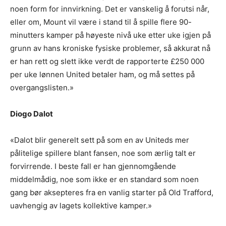
noen form for innvirkning. Det er vanskelig å forutsi når,
eller om, Mount vil være i stand til å spille flere 90-
minutters kamper på høyeste nivå uke etter uke igjen på
grunn av hans kroniske fysiske problemer, så akkurat nå
er han rett og slett ikke verdt de rapporterte £250 000
per uke lønnen United betaler ham, og må settes på
overgangslisten.»
Diogo Dalot
«Dalot blir generelt sett på som en av Uniteds mer
pålitelige spillere blant fansen, noe som ærlig talt er
forvirrende. I beste fall er han gjennomgående
middelmådig, noe som ikke er en standard som noen
gang bør aksepteres fra en vanlig starter på Old Trafford,
uavhengig av lagets kollektive kamper.»