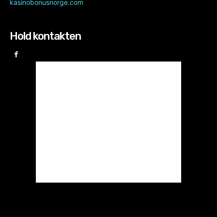
kasinobonusnorge.com
Hold kontakten