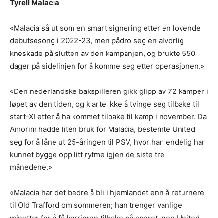
Tyrell Malacia
«Malacia så ut som en smart signering etter en lovende
debutsesong i 2022-23, men pådro seg en alvorlig
kneskade på slutten av den kampanjen, og brukte 550
dager på sidelinjen for å komme seg etter operasjonen.»
«Den nederlandske bakspilleren gikk glipp av 72 kamper i
løpet av den tiden, og klarte ikke å tvinge seg tilbake til
start-XI etter å ha kommet tilbake til kamp i november. Da
Amorim hadde liten bruk for Malacia, bestemte United
seg for å låne ut 25-åringen til PSV, hvor han endelig har
kunnet bygge opp litt rytme igjen de siste tre
månedene.»
«Malacia har det bedre å bli i hjemlandet enn å returnere
til Old Trafford om sommeren; han trenger vanlige
minutter for å få karrieren tilbake på sporet, noe United