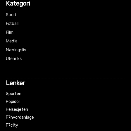
Kategori
Sport
Fotball
Film
Media
Næringsliv
Utenriks
Lenker
Sporten
Popidol
Helsesjefen
F7hvordanlage
F7city