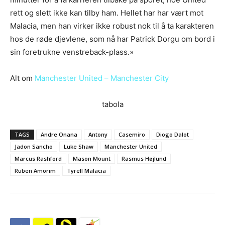
rett og slett ikke kan tilby ham. Hellet har har vært mot
Malacia, men han virker ikke robust nok til å ta karakteren
hos de røde djevlene, som nå har Patrick Dorgu om bord i
sin foretrukne venstreback-plass.»
Alt om
Manchester United – Manchester City
tabola
TAGS
Andre Onana
Antony
Casemiro
Diogo Dalot
Jadon Sancho
Luke Shaw
Manchester United
Marcus Rashford
Mason Mount
Rasmus Højlund
Ruben Amorim
Tyrell Malacia