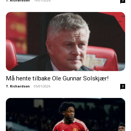
T. Richardson
-
19/01/2026
0
Må hente tilbake Ole Gunnar Solskjær!
T. Richardson
-
05/01/2026
0