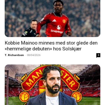
Kobbie Mainoo minnes med stor glede den
«hemmelige debuten» hos Solskjær
T. Richardson
-
08/04/2026
0