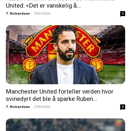
United: «Det er vanskelig å...
T. Richardson
-
10/07/2026
0
Manchester United forteller verden hvor
svinedyrt det ble å sparke Ruben...
T. Richardson
-
27/05/2026
0