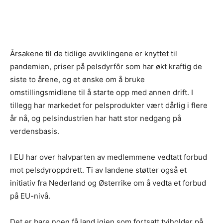
Årsakene til de tidlige avviklingene er knyttet til
pandemien, priser på pelsdyrfôr som har økt kraftig de
siste to årene, og et ønske om å bruke
omstillingsmidlene til å starte opp med annen drift. I
tillegg har markedet for pelsprodukter vært dårlig i flere
år nå, og pelsindustrien har hatt stor nedgang på
verdensbasis.
I EU har over halvparten av medlemmene vedtatt forbud
mot pelsdyroppdrett. Ti av landene støtter også et
initiativ fra Nederland og Østerrike om å vedta et forbud
på EU-nivå.
Det er bare noen få land igjen som fortsatt tviholder på