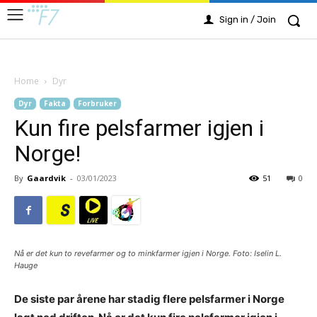
Sign in / Join
Home
Dyr
Dyr
Fakta
Forbruker
Kun fire pelsfarmer igjen i
Norge!
By
Gaardvik
-
03/01/2023
51
0
Nå er det kun to revefarmer og to minkfarmer igjen i Norge. Foto: Iselin L.
Hauge
De siste par årene har stadig flere pelsfarmer i Norge