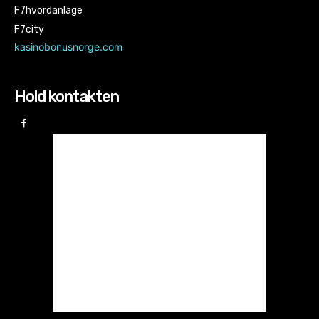
F7hvordanlage
F7city
kasinobonusnorge.com
Hold kontakten