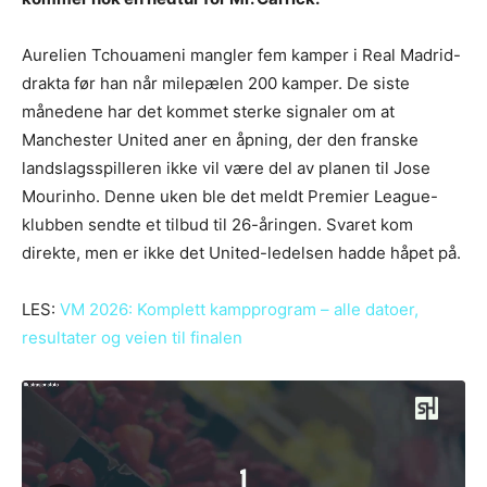
Aurelien Tchouameni mangler fem kamper i Real Madrid-
drakta før han når milepælen 200 kamper. De siste
månedene har det kommet sterke signaler om at
Manchester United aner en åpning, der den franske
landslagsspilleren ikke vil være del av planen til Jose
Mourinho. Denne uken ble det meldt Premier League-
klubben sendte et tilbud til 26-åringen. Svaret kom
direkte, men er ikke det United-ledelsen hadde håpet på.
LES:
VM 2026: Komplett kampprogram – alle datoer,
resultater og veien til finalen