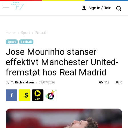
Sign in / Join
Home
Sport
Fotball
Sport
Fotball
Jose Mourinho stanser
effektivt Manchester United-
fremstøt hos Real Madrid
By
T. Richardson
-
09/07/2026
118
0