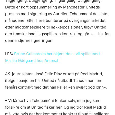
Tilgjengelig. Utilgjengelig. Tilgjengelig. Utilgjengelig.
Dette er kort oppsummering av Manchester Uniteds
prosess med signering av Aurelien Tchouameni de siste
månedene. Etter flere bomturer på overgangsmarkedet
etter midtbanespillere til nøkkelposisjoner, tilbyr United
den franske landslagsspilleren kontrakt og går «all-in» for
denne stjernesigneringen.
LES:
Bruno Guimaraes har skjønt det – vil spille med
Martin Ødegaard hos Arsenal
AS
-journalisten José Felix Diaz er tett på Real Madrid,
ifølge spanjolen har United nå tilbudt Tchouaméni en
femårskontrakt med det han kaller «en svært god lønn».
– Vi får se hva Tchouaméni tenker selv, men jeg kan
forsikre om at United fisker her. Og jeg tror Real Madrid
må lytte hvis det har kommet et konkret tilbud til spilleren