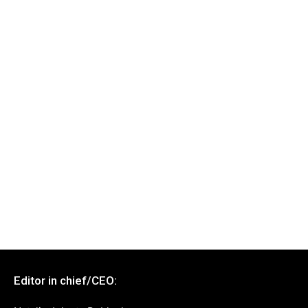
Editor in chief/CEO: