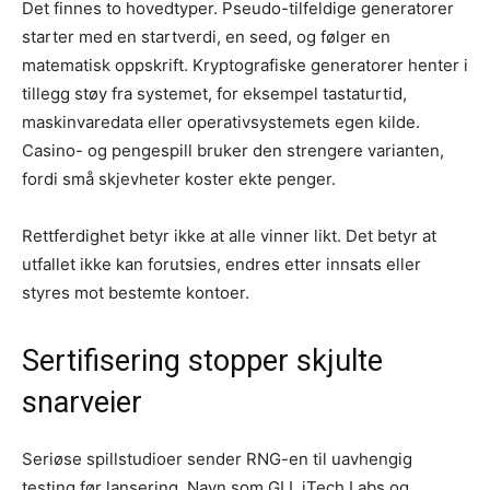
Det finnes to hovedtyper. Pseudo-tilfeldige generatorer
starter med en startverdi, en seed, og følger en
matematisk oppskrift. Kryptografiske generatorer henter i
tillegg støy fra systemet, for eksempel tastaturtid,
maskinvaredata eller operativsystemets egen kilde.
Casino- og pengespill bruker den strengere varianten,
fordi små skjevheter koster ekte penger.
Rettferdighet betyr ikke at alle vinner likt. Det betyr at
utfallet ikke kan forutsies, endres etter innsats eller
styres mot bestemte kontoer.
Sertifisering stopper skjulte
snarveier
Seriøse spillstudioer sender RNG-en til uavhengig
testing før lansering. Navn som GLI, iTech Labs og