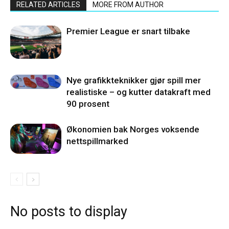
RELATED ARTICLES
MORE FROM AUTHOR
Premier League er snart tilbake
Nye grafikkteknikker gjør spill mer
realistiske – og kutter datakraft med
90 prosent
Økonomien bak Norges voksende
nettspillmarked
No posts to display