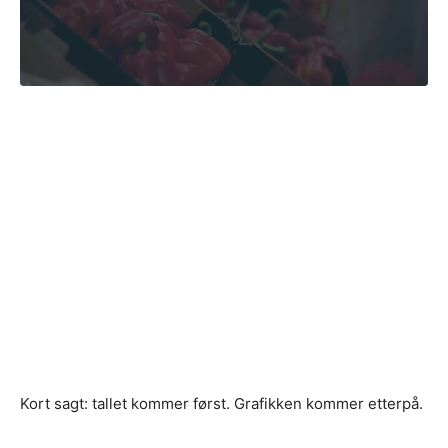
Kort sagt: tallet kommer først. Grafikken kommer etterpå.