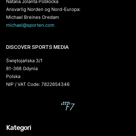
Natalia Jolanta Pobłocka
Ansvarlig Norden og Nord-Europa:
Michael Breines Oredam
michael@sporten.com
DISCOVER SPORTS MEDIA
Świętojańska 3/1
81-368 Gdynia
Polska
NIP / VAT Code: 7822654346
Kategori