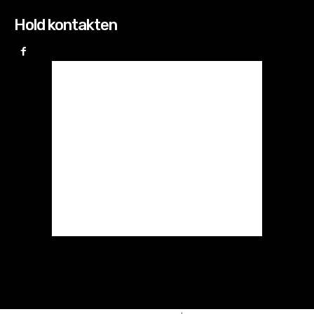
Hold kontakten