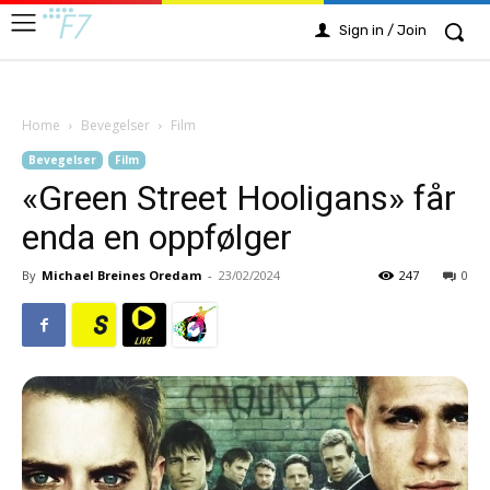
Sign in / Join
Home
Bevegelser
Film
Bevegelser
Film
«Green Street Hooligans» får
enda en oppfølger
By
Michael Breines Oredam
-
23/02/2024
247
0