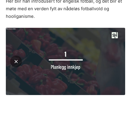
Her blir han introdusert for engelsk fotball, og det blir et
møte med en verden fylt av nådeløs fotballvold og
hooliganisme.