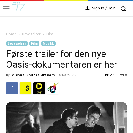
Sign in / Join
Home
Bevegelser
Film
Bevegelser
Film
Musikk
Første trailer for den nye
Oasis-dokumentaren er her
By
Michael Breines Oredam
-
04/07/2026
27
0