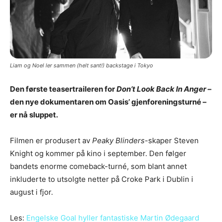
Liam og Noel ler sammen (helt sant!) backstage i Tokyo
Den første teasertraileren for
Don’t Look Back In Anger
–
den nye dokumentaren om Oasis’ gjenforeningsturné –
er nå sluppet.
Filmen er produsert av
Peaky Blinders
-skaper Steven
Knight og kommer på kino i september. Den følger
bandets enorme comeback-turné, som blant annet
inkluderte to utsolgte netter på Croke Park i Dublin i
august i fjor.
Les:
Engelske Goal hyller fantastiske Martin Ødegaard