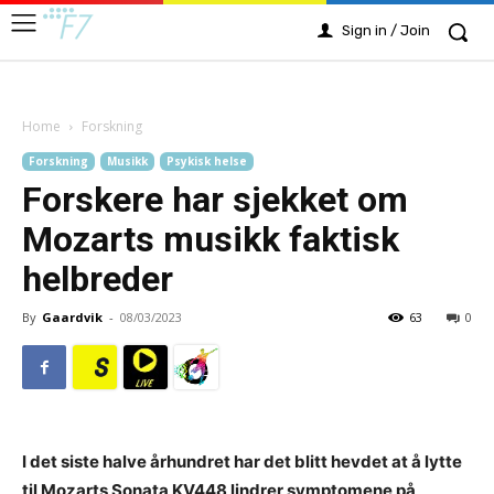
Sign in / Join
Home
Forskning
Forskning
Musikk
Psykisk helse
Forskere har sjekket om
Mozarts musikk faktisk
helbreder
By
Gaardvik
-
08/03/2023
63
0
I det siste halve århundret har det blitt hevdet at å lytte
til Mozarts Sonata KV448 lindrer symptomene på