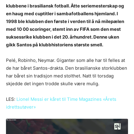
klubbene i brasiliansk fotball. Åtte seriemesterskap og
en haug med cuptitler i sambafotballens hjemland. I
1998 ble klubben den første i verden til å nå milepælen
med 10 00 scoringer, stemt inn av FIFA som den mest
suksessrike klubben i det 20. århundret. Denne uken
gikk Santos på klubbhistoriens største smell.
Pelé, Robinho, Neymar. Giganter som alle har til felles at
de har båret Santos-drakta. Den brasilianske storklubben
har båret sin tradisjon med stolthet. Natt til torsdag
skjedde det ingen trodde skulle være mulig.
LES:
Lionel Messi er kåret til Time Magazines «Årets
idrettsutøver»