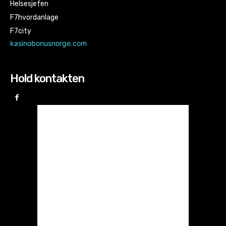
Helsesjefen
F7hvordanlage
F7city
kasinobonusnorge.com
Hold kontakten