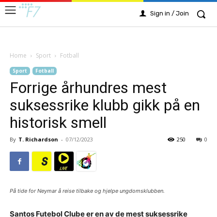
Sign in / Join
Home
Sport
Fotball
Sport
Fotball
Forrige århundres mest
suksessrike klubb gikk på en
historisk smell
By
T. Richardson
-
07/12/2023
250
0
På tide for Neymar å reise tilbake og hjelpe ungdomsklubben.
Santos Futebol Clube er en av de mest suksessrike