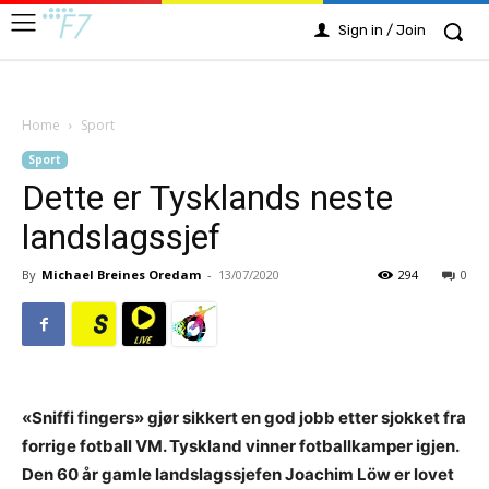
Sign in / Join
Home
Sport
Sport
Dette er Tysklands neste
landslagssjef
By
Michael Breines Oredam
-
13/07/2020
294
0
«Sniffi fingers» gjør sikkert en god jobb etter sjokket fra
forrige fotball VM. Tyskland vinner fotballkamper igjen.
Den 60 år gamle landslagssjefen Joachim Löw er lovet