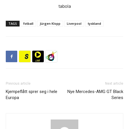
tabola
TAGS
fotball
Jürgen Klopp
Liverpool
tyskland
Previous article
Next article
Kjempeflått sprer seg i hele
Nye Mercedes-AMG GT Black
Europa
Series