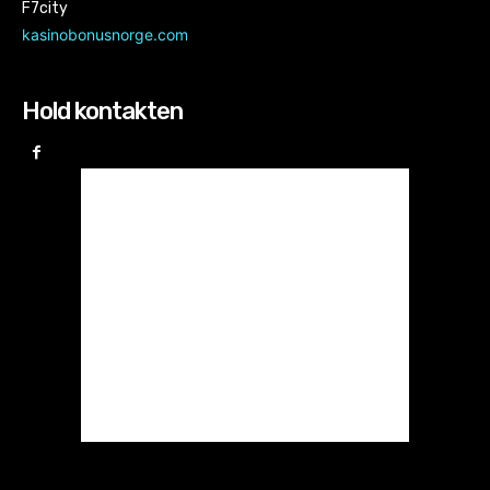
F7city
kasinobonusnorge.com
Hold kontakten