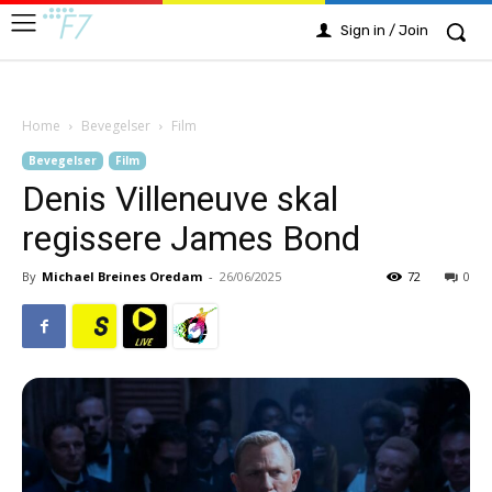
Sign in / Join
Home
Bevegelser
Film
Bevegelser
Film
Denis Villeneuve skal
regissere James Bond
By
Michael Breines Oredam
-
26/06/2025
72
0