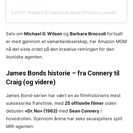
A POST SHARED BY AMAZON MGM STUDIOS (@AMAZONMGMSTUDIOS)
Selv om
Michael G. Wilson
og
Barbara Broccoli
fortsatt
er med gjennom et samarbeidsselskap, har Amazon MGM
nå det siste ordet på den kreative retningen for den
ikoniske agenten.
James Bonds historie – fra Connery til
Craig (og videre)
James Bond-serien har vært en av filmhistoriens mest
suksessrike franchise, med
25 offisielle filmer
siden
debuten
«Dr. No» (1962)
med
Sean Connery
i
hovedrollen. Gjennom årene har seks skuespillere spilt
MI6-agenten: