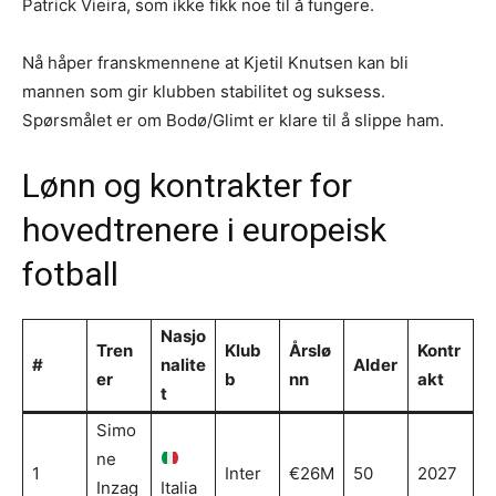
Patrick Vieira, som ikke fikk noe til å fungere.
Nå håper franskmennene at Kjetil Knutsen kan bli
mannen som gir klubben stabilitet og suksess.
Spørsmålet er om Bodø/Glimt er klare til å slippe ham.
Lønn og kontrakter for
hovedtrenere i europeisk
fotball
Nasjo
Tren
Klub
Årslø
Kontr
#
nalite
Alder
er
b
nn
akt
t
Simo
ne
1
Inter
€26M
50
2027
Inzag
Italia