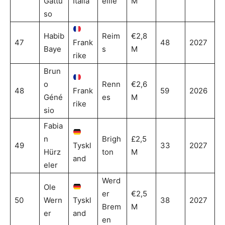
Gattu
Italia
eille
M
so
Habib
Reim
€2,8
47
Frank
48
2027
Baye
s
M
rike
Brun
o
Renn
€2,6
48
Frank
59
2026
Géné
es
M
rike
sio
Fabia
n
Brigh
£2,5
49
Tyskl
33
2027
Hürz
ton
M
and
eler
Werd
Ole
er
€2,5
50
Wern
Tyskl
38
2027
Brem
M
er
and
en