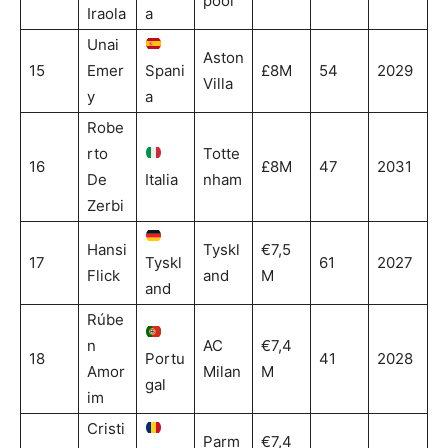
pool
Iraola
a
Unai
Aston
15
Emer
Spani
£8M
54
2029
Villa
y
a
Robe
rto
Totte
16
£8M
47
2031
De
Italia
nham
Zerbi
Hansi
Tyskl
€7,5
17
Tyskl
61
2027
Flick
and
M
and
Rúbe
n
AC
€7,4
18
Portu
41
2028
Amor
Milan
M
gal
im
Cristi
Parm
€7,4