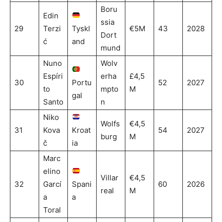
Boru
Edin
ssia
29
Terzi
Tyskl
€5M
43
2028
Dort
ć
and
mund
Nuno
Wolv
Espíri
erha
£4,5
30
Portu
52
2027
to
mpto
M
gal
Santo
n
Niko
Wolfs
€4,5
31
Kova
Kroat
54
2027
burg
M
č
ia
Marc
elino
Villar
€4,5
32
Garcí
Spani
60
2026
real
M
a
a
Toral