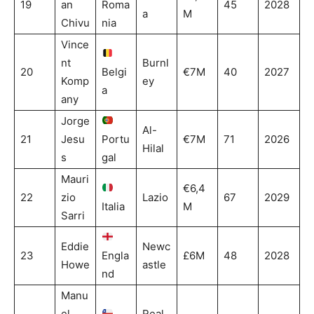
19
an
Roma
45
2028
a
M
Chivu
nia
Vince
nt
Burnl
20
Belgi
€7M
40
2027
Komp
ey
a
any
Jorge
Al-
21
Jesu
Portu
€7M
71
2026
Hilal
s
gal
Mauri
€6,4
22
zio
Lazio
67
2029
Italia
M
Sarri
Eddie
Newc
23
Engla
£6M
48
2028
Howe
astle
nd
Manu
el
Real