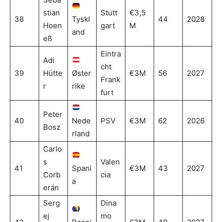
stian
Stutt
€3,5
38
Tyskl
44
2028
Hoen
gart
M
and
eß
Eintra
Adi
cht
39
Hütte
Øster
€3M
56
2027
Frank
r
rike
furt
Peter
40
Nede
PSV
€3M
62
2026
Bosz
rland
Carlo
s
Valen
41
Spani
€3M
43
2027
Corb
cia
a
erán
Serg
Dina
ej
mo