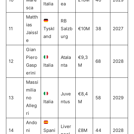
Italia
ea
sca
Matth
RB
ias
11
Tyskl
Salzb
€10M
38
2027
Jaissl
and
urg
e
Gian
Piero
Atala
€9,3
12
68
2028
Gasp
Italia
nta
M
erini
Massi
milia
Juve
€8,4
13
no
58
2029
Italia
ntus
M
Alleg
ri
Ando
Liver
14
ni
Spani
£8M
44
2028