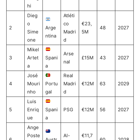
hi
Dieg
Atléti
o
co
€23,
2
Arge
48
2027
Sime
Madri
5M
ntina
one
d
Mikel
Arse
3
Artet
Spani
£15M
43
2027
nal
a
a
José
Real
4
Mouri
Portu
Madri
€12M
63
2029
nho
gal
d
Luis
5
Enriq
Spani
PSG
€12M
56
2027
ue
a
Ange
Poste
Al-
€11,7
6
Austr
60
2028