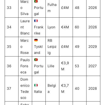
Marc
Fulha
33
o
Portu
£4M
48
2026
m
Silva
gal
Laure
34
nt
Frank
Lyon
€4M
60
2026
Blanc
rike
Marc
RB
35
o
Tyskl
Leipz
£4M
49
2029
Rose
and
ig
Paulo
€3,9
36
Fons
Portu
Lille
53
2027
M
eca
gal
Dom
enico
Belgi
€3,7
37
40
2028
Tede
Italia
a
M
sco
Seba