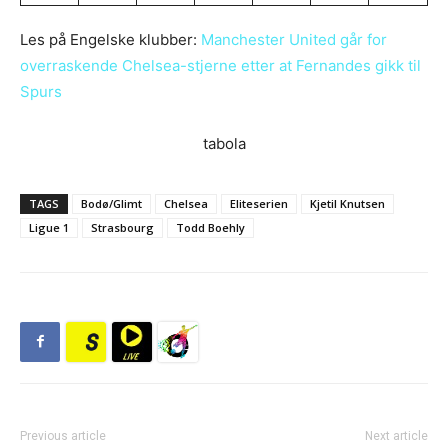
Les på Engelske klubber:
Manchester United går for
overraskende Chelsea-stjerne etter at Fernandes gikk til
Spurs
tabola
TAGS
Bodø/Glimt
Chelsea
Eliteserien
Kjetil Knutsen
Ligue 1
Strasbourg
Todd Boehly
Previous article
Next article