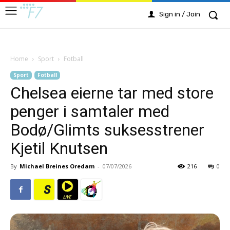
Sign in / Join
Home
Sport
Fotball
Sport
Fotball
Chelsea eierne tar med store
penger i samtaler med
Bodø/Glimts suksesstrener
Kjetil Knutsen
By
Michael Breines Oredam
-
07/07/2026
216
0