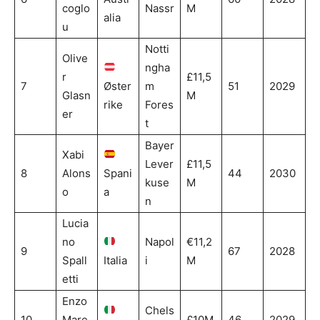
coglo
Nassr
M
alia
u
Notti
Olive
ngha
r
£11,5
7
Øster
m
51
2029
Glasn
M
rike
Fores
er
t
Bayer
Xabi
Lever
£11,5
8
Alons
Spani
44
2030
kuse
M
o
a
n
Lucia
no
Napol
€11,2
9
67
2028
Spall
Italia
i
M
etti
Enzo
Chels
10
Mare
£10M
46
2029