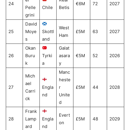
24
€6M
72
2027
Pelle
Chile
Betis
grini
David
West
25
Moye
Skottl
£5M
63
2027
Ham
s
and
Okan
Galat
26
Buru
Tyrki
asara
€5M
52
2026
k
a
y
Manc
Mich
heste
ael
27
Engla
r
£5M
44
2028
Carri
nd
Unite
ck
d
Frank
Evert
28
Lamp
Engla
£5M
48
2029
on
ard
nd