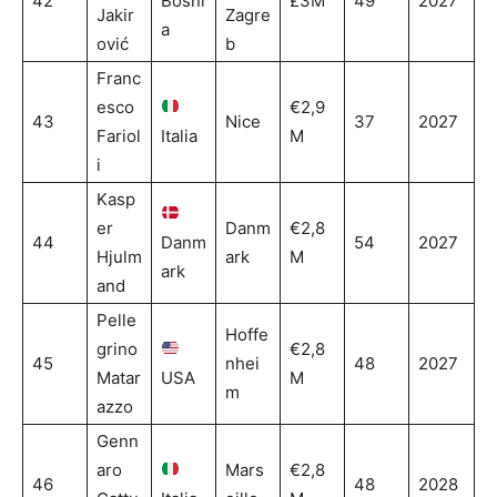
42
Bosni
£3M
49
2027
Jakir
Zagre
a
ović
b
Franc
esco
€2,9
43
Nice
37
2027
Fariol
Italia
M
i
Kasp
er
Danm
€2,8
44
Danm
54
2027
Hjulm
ark
M
ark
and
Pelle
Hoffe
grino
€2,8
45
nhei
48
2027
Matar
USA
M
m
azzo
Genn
aro
Mars
€2,8
46
48
2028