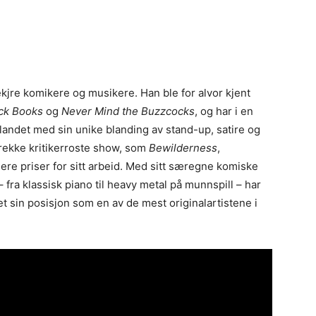
kekjre komikere og musikere. Han ble for alvor kjent
ck Books
og
Never Mind the Buzzcocks
, og har i en
mlandet med sin unike blanding av stand-up, satire og
n rekke kritikerroste show, som
Bewilderness
,
flere priser for sitt arbeid. Med sitt særegne komiske
fra klassisk piano til heavy metal på munnspill – har
t sin posisjon som en av de mest originalartistene i