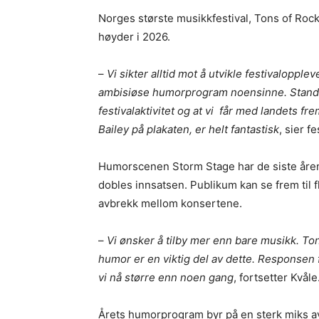
Norges største musikkfestival, Tons of Rock,
høyder i 2026.
–
Vi sikter alltid mot å utvikle festivaloppl
ambisiøse humorprogram noensinne. Standup
festivalaktivitet og at vi får med landets f
Bailey på plakaten, er helt fantastisk
, sier f
Humorscenen Storm Stage har de siste årene u
dobles innsatsen. Publikum kan se frem til
avbrekk mellom konsertene.
–
Vi ønsker å tilby mer enn bare musikk. To
humor er en viktig del av dette. Responsen
vi nå større enn noen gang
, fortsetter Kvåle
Årets humorprogram byr på en sterk miks av 