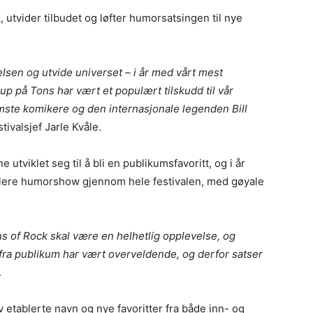
 utvider tilbudet og løfter humorsatsingen til nye
evelsen og utvide universet – i år med vårt mest
 på Tons har vært et populært tilskudd til vår
remste komikere og den internasjonale legenden Bill
estivalsjef Jarle Kvåle.
tviklet seg til å bli en publikumsfavoritt, og i år
 flere humorshow gjennom hele festivalen, med gøyale
ns of Rock skal være en helhetlig opplevelse, og
 fra publikum har vært overveldende, og derfor satser
.
etablerte navn og nye favoritter fra både inn- og