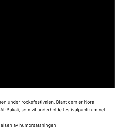
en under rockefestivalen. Blant dem er Nora
l-Bakali, som vil underholde festivalpublikummet.
idelsen av humorsatsningen