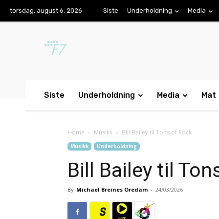
torsdag, august 6, 2026
Siste
Underholdning
Media
Siste
Underholdning
Media
Mat
Home
Musikk
Bill Bailey til Tons of Rock
Musikk
Underholdning
Bill Bailey til To
By
Michael Breines Oredam
-
24/03/2026