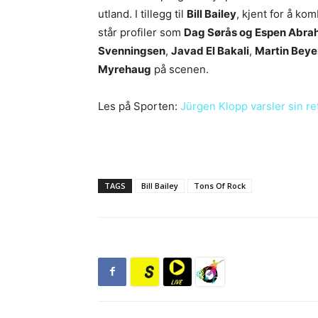
utland. I tillegg til
Bill Bailey
, kjent for å ko
står profiler som
Dag Sørås og Espen Abra
Svenningsen
,
Javad El Bakali
,
Martin Beye
Myrehaug
på scenen.
Les på Sporten:
Jürgen Klopp varsler sin re
TAGS
Bill Bailey
Tons Of Rock