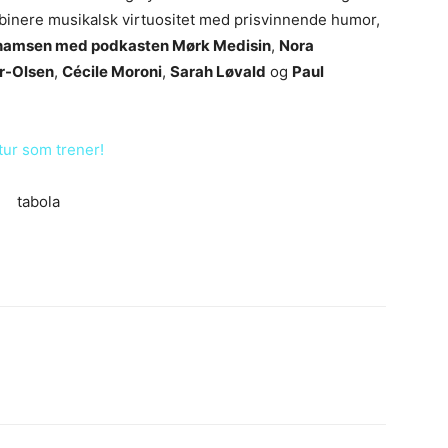
mbinere musikalsk virtuositet med prisvinnende humor,
hamsen med podkasten Mørk Medisin
,
Nora
r-Olsen
,
Cécile Moroni
,
Sarah Løvald
og
Paul
tur som trener!
tabola