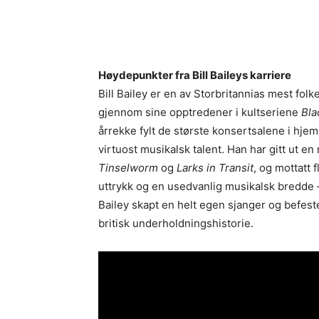
Høydepunkter fra Bill Baileys karriere
Bill Bailey er en av Storbritannias mest fol
gjennom sine opptredener i kultseriene
Bla
årrekke fylt de største konsertsalene i hje
virtuost musikalsk talent. Han har gitt ut e
Tinselworm
og
Larks in Transit
, og mottatt 
uttrykk og en usedvanlig musikalsk bredde – 
Bailey skapt en helt egen sjanger og befeste
britisk underholdningshistorie.