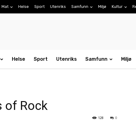
Mat
Helse
Sport
Utenriks
Samfunn
Miljø
Kultur
R
Helse
Sport
Utenriks
Samfunn
Miljø
ns of Rock
128
0