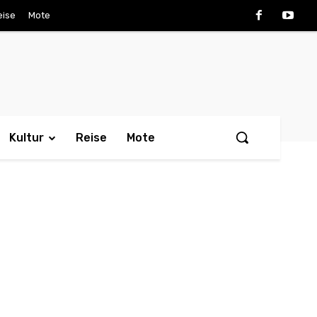
eise
Mote
Kultur
Reise
Mote