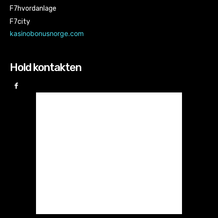
F7hvordanlage
F7city
kasinobonusnorge.com
Hold kontakten