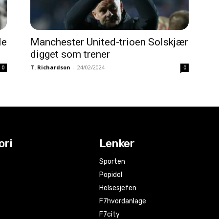
le
Manchester United-trioen Solskjær
digget som trener
T. Richardson
-
24/02/2024
0
0
ori
Lenker
Sporten
Popidol
Helsesjefen
F7hvordanlage
F7city