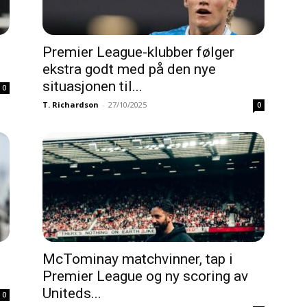
Premier League-klubber følger
ekstra godt med på den nye
situasjonen til...
0
T. Richardson
-
27/10/2025
0
McTominay matchvinner, tap i
Premier League og ny scoring av
Uniteds...
0