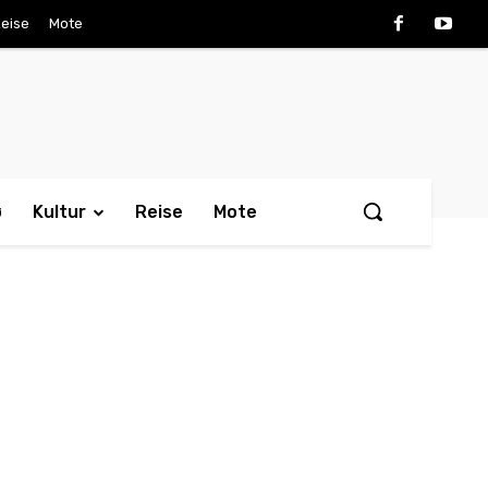
eise
Mote
ø
Kultur
Reise
Mote