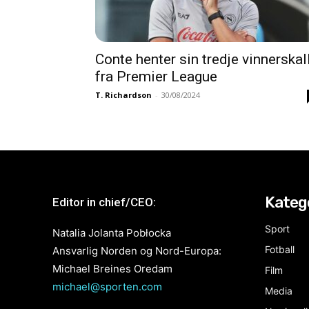
Conte henter sin tredje vinnerskal
fra Premier League
T. Richardson
-
30/08/2024
Kateg
Editor in chief/CEO:
Sport
Natalia Jolanta Pobłocka
Fotball
Ansvarlig Norden og Nord-Europa:
Michael Breines Oredam
Film
michael@sporten.com
Media