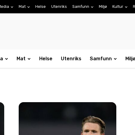
Media
Mat
Helse
Utenriks
Samfunn
Miljø
Kultur
R
ia
Mat
Helse
Utenriks
Samfunn
Milj