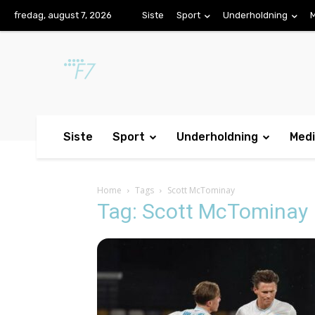
fredag, august 7, 2026
Siste
Sport
Underholdning
Siste
Sport
Underholdning
Med
Home
Tags
Scott McTominay
Tag: Scott McTominay