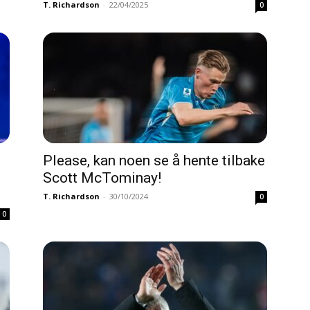
T. Richardson
-
22/04/2025
0
Please, kan noen se å hente tilbake
Scott McTominay!
T. Richardson
-
30/10/2024
0
0